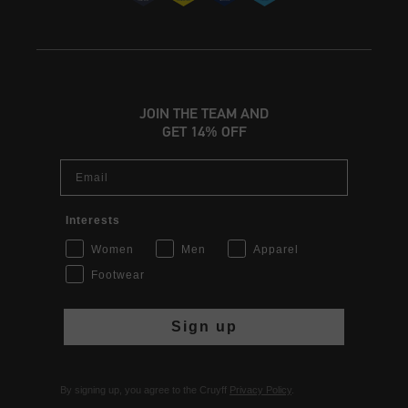
JOIN THE TEAM AND
GET 14% OFF
Email
Interests
Women
Men
Apparel
Footwear
Sign up
By signing up, you agree to the Cruyff
Privacy Policy
.