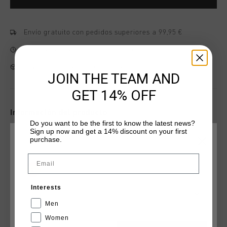
Envío gratuito con pedidos superiores a 99,95 €
Entrega rápida en todo el mundo
Devoluciones fáciles en 14 días
JOIN THE TEAM AND
GET 14% OFF
Información del producto
Do you want to be the first to know the latest news?
Disenada originalmente para Johan Cruyff en los 80, la
Sign up now and get a 14% discount on your first
purchase.
Recopa regresa ahora, mas de cuatro decadas despues,
ELIGE TU UBICACIÓN Y TU IDIOMA
conservando su esencia original. Una zapatilla que encarna la
Email
misma inteligencia, elegancia y control que demostro en el
Más información
España
campo.
Interests
Español
Men
Women