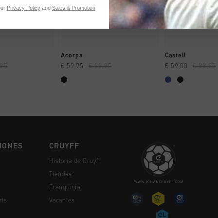
our
Privacy Policy
and
Sales & Promotion
MPRAR YA
A COMPRAR YA
A COMPR
Acorpa
Castell
,95
€ 59,95
€ 99,95
€ 59,00
€ 99,95
IONES
CRUYFF
Historia de Cruyff
Tiendas
Franquicia
rts
Vacantes