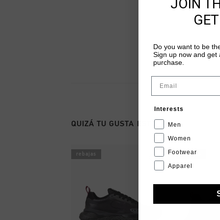
JOIN T
GET
Do you want to be the
Sign up now and get a
purchase.
Email
Interests
QUIZÁ TU GUSTA ESTO
Men
Women
Footwear
rebajas
rebajas
Apparel