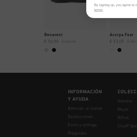
By signing up, you agree to 
terms
.
A COMPRAR YA
A CO
Benavent
Acorpa Fear
€ 56,00
€ 94,95
€ 53,00
€ 89
INFORMACIÓN
COLECC
Y AYUDA
Hombre
Atención al cliente
Mujer
Devoluciones
Niños
Envío y entrega
Cruyff Spo
Preguntas