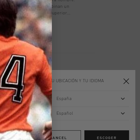
rts Acorpa 2.0 en negro para hombre.
ntes y versatiles que combinan un
 con una funcionalidad superior.
tillas de clavos de atletismo,
er una apariencia impactante y una
iento excepcionales para el dia a dia.
ELIGE TU UBICACIÓN Y TU IDIOMA
rebajas
rebajas
España
Español
CANCEL
ESCOGER