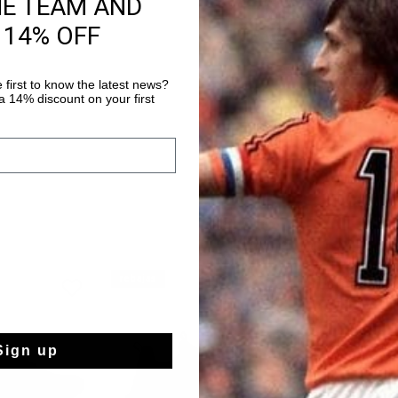
HE TEAM AND
Zapatillas Cruyff Spo
Unas zapatillas elega
 14% OFF
diseno contemporaneo
Inspiradas en las zapa
Más información
disenadas para ofrec
 first to know the latest news?
comodidad y un rendim
 14% discount on your first
rebajas
rebajas
Sign up