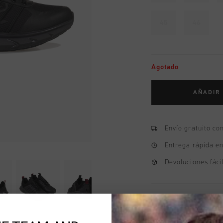
45
46
Agotado
AÑADIR
Envío gratuito co
Entrega rápida e
Devoluciones fáci
Información del pr