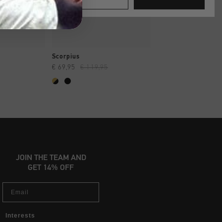
AR YA
A COMPRAR YA
A COMPRAR
Scorpius
Benavent
€ 69,95
€ 119,95
€ 56,00
€ 94,95
JOIN THE TEAM AND
GET 14% OFF
Email
Interests