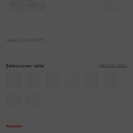
code:
CC241030-951
Seleccionar talla
Tabla de tallas
39
40
41
42
43
44
45
46
Agotado