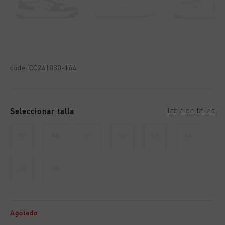
code:
CC241030-164
Seleccionar talla
Tabla de tallas
39
40
41
42
43
44
45
46
Agotado