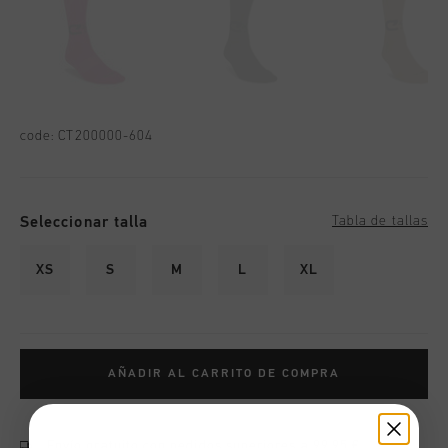
code:
CT200000-604
Seleccionar talla
Tabla de tallas
XS
S
M
L
XL
AÑADIR AL CARRITO DE COMPRA
Envío gratuito con pedidos superiores a 99,95 €