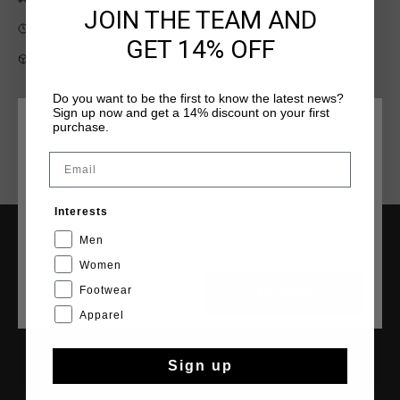
JOIN THE TEAM AND
Entrega rápida en todo el mundo
GET 14% OFF
Devoluciones fáciles en 14 días
Do you want to be the first to know the latest news?
Sign up now and get a 14% discount on your first
purchase.
ELIGE TU UBICACIÓN Y TU IDIOMA
Email
España
Interests
Español
Men
INFORMACIÓN Y AYUDA
Women
Atención al cliente
Footwear
CANCEL
ESCOGER
Devoluciones
Apparel
Envío y entrega
Preguntas frecuentes
Sign up
Contacto