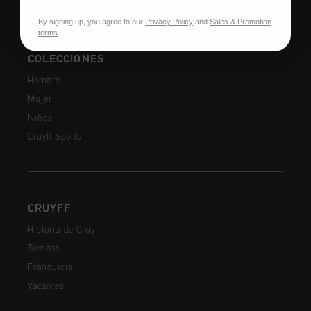
By signing up, you agree to our
Privacy Policy
and
Sales & Promotion
terms
.
COLECCIONES
Hombre
Mujer
Niños
Cruyff Sports
CRUYFF
Historia de Cruyff
Tiendas
Franquicia
Vacantes