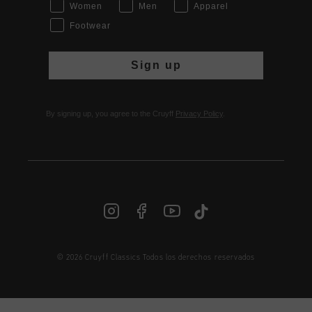
Women
Men
Apparel
Footwear
Sign up
By signing up, you agree to the Cruyff
Privacy Policy
.
© 2026 Cruyff Classics Todos los derechos reservados
ES | € EUR
Iniciar sesión