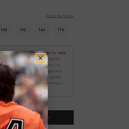
Tabla de tallas
140
152
164
176
e descuento extra en toda la ropa
estra SS26 Sale ya está en marcha.
 descuento adicional
en
todas las
ría Sale. El descuento se aplicará
l
finalizar la compra
. Hasta agotar
c
aquí
para consultar los términos y
 AL CARRITO DE COMPRA