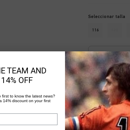
Seleccionar talla
116
128
FINAL SALE: 25% d
La fase final de nu
Consigue un
25% de
HE TEAM AND
prendas
de la catego
 14% OFF
automáticamente
a
existencias. Haz cli
condiciones.
 first to know the latest news?
 14% discount on your first
AÑADIR