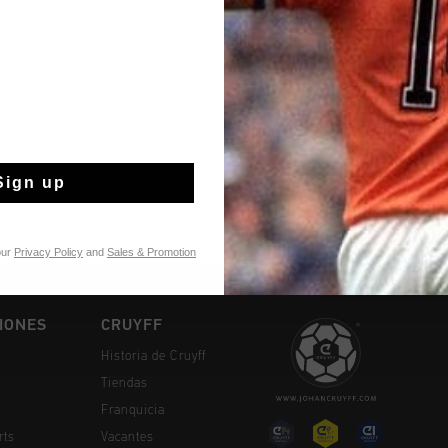
Envío gratuito co
Entrega rápida e
Devoluciones fáci
Sign up
our
Privacy Policy
and
Sales & Promotion
IONES
CRUYFF
Historia de Cruyff
Tiendas
Franquicia
rts
Vacantes