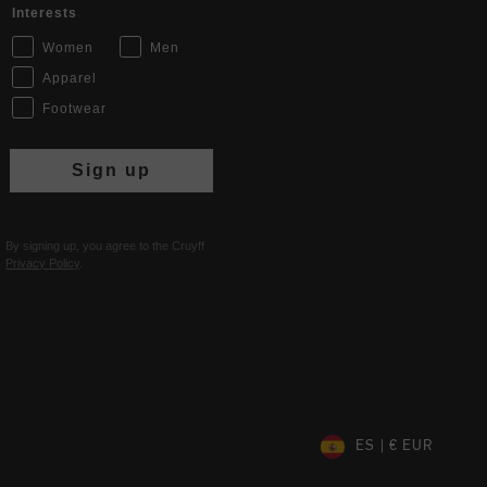
Interests
Women
Men
Apparel
Footwear
Sign up
By signing up, you agree to the Cruyff
Privacy Policy
.
ES | € EUR