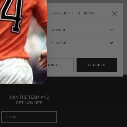
n pedidos superiores a 99,95 €
ELIGE TU UBICACIÓN Y TU IDIOMA
n todo el mundo
les en 14 días
España
Español
CANCEL
ESCOGER
JOIN THE TEAM AND
GET 14% OFF
Email