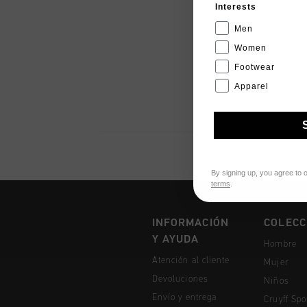
Interests
Men
Women
Footwear
Apparel
By signing up, you agree to 
terms
.
INFORMACIÓN
COLECC
Y AYUDA
Hombre
Atención al cliente
Mujer
Devoluciones
Niños
Envío y entrega
Cruyff Spo