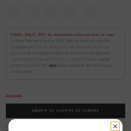
128
140
152
164
176
FINAL SALE: 25% de descuento extra en toda la ropa
La fase final de nuestra SS26 Sale ya está en marcha.
Consigue un
25% de descuento adicional
en
todas las
prendas
de la categoría Sale. El descuento se aplicará
automáticamente
al
finalizar la compra
. Hasta agotar
existencias. Haz clic
aquí
para consultar los términos y
condiciones.
Agotado
AÑADIR AL CARRITO DE COMPRA