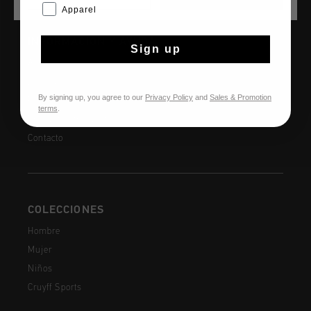
Apparel
INFORMACIÓN Y AYUDA
Sign up
Atención al cliente
Devoluciones
By signing up, you agree to our
Privacy Policy
and
Sales & Promotion
Envío y entrega
terms
.
Preguntas frecuentes
Contacto
COLECCIONES
Hombre
Mujer
Niños
Cruyff Sports