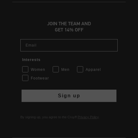
JOIN THE TEAM AND
GET 14% OFF
Email
Interests
Women
Men
Apparel
Footwear
Sign up
By signing up, you agree to the Cruyff
Privacy Policy
.