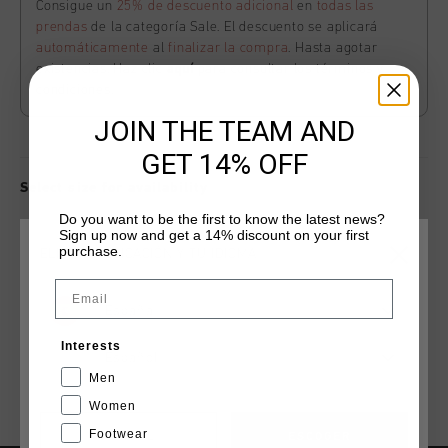
Consigue un
25% de descuento adicional
en
todas las
prendas
de la categoría Sale. El descuento se aplicará
automáticamente
al
finalizar la compra
. Hasta agotar
existencias. Haz clic
aquí
para consultar los términos y
condiciones.
JOIN THE TEAM AND
GET 14% OFF
Select size for availability
Do you want to be the first to know the latest news?
Sign up now and get a 14% discount on your first
ADD
0
TO CART
purchase.
ELIGE TU UBICACIÓN Y TU IDIOMA
Email
España
Envío gratuito con pedidos superiores a 99,95 €
Interests
Entrega rápida en todo el mundo
Español
Men
Devoluciones fáciles en 14 días
Women
Footwear
CANCEL
ESCOGER