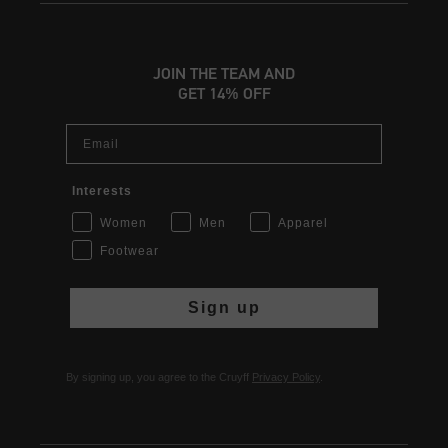
JOIN THE TEAM AND
GET 14% OFF
Email
Interests
Women
Men
Apparel
Footwear
Sign up
By signing up, you agree to the Cruyff
Privacy Policy
.