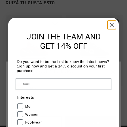
QUIZÁ TU GUSTA ESTO
JOIN THE TEAM AND
GET 14% OFF
Do you want to be the first to know the latest news?
Sign up now and get a 14% discount on your first
purchase.
ELIGE TU UBICACIÓN Y TU IDIOMA
Email
España
Faas Junior
Faas Junior
€ 49,95
€ 49,95
Interests
Español
Men
Women
Footwear
CANCEL
ESCOGER