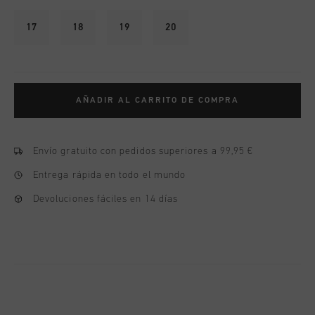
17
18
19
20
AÑADIR AL CARRITO DE COMPRA
Envío gratuito con pedidos superiores a 99,95 €
Entrega rápida en todo el mundo
Devoluciones fáciles en 14 días