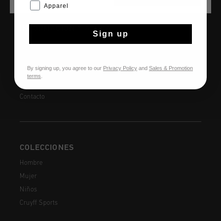
Apparel
INFORMACIÓN Y AYUDA
Sign up
Atención al cliente
Devoluciones
By signing up, you agree to our
Privacy Policy
and
Sales & Promotion
Envío y entrega
terms
.
Preguntas frecuentes
Contacto
COLECCIONES
Hombre
Mujer
Niños
Cruyff Sports