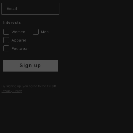
Email
Interests
Women
Men
Apparel
Footwear
Sign up
By signing up, you agree to the Cruyff
Privacy Policy
.