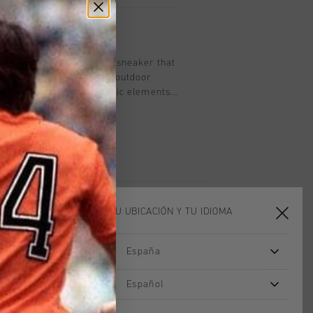
oducto
e Fearia was to design a sneaker that
sm and style. Featuring outdoor
ed with luxury and athletic elements.
exagon cushioning
l Spoiler for extra support -
insole Mesh parts are Breathable
 for extra comfort and cushioning.
ELIGE TU UBICACIÓN Y TU IDIOMA
España
rebajas
Español