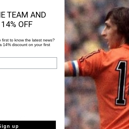
HE TEAM AND
Información del pr
 14% OFF
The concept behind th
embodies both dynami
inspired elements mix
 first to know the latest news?
Style details: - Flat Nylon laces - H
 14% discount on your first
Más información
system in the heel Hee
Removable cushioned 
Molulded eva Mid sole
Sign up