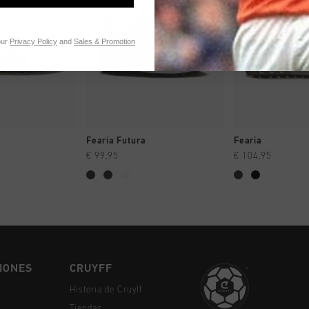
our
Privacy Policy
and
Sales & Promotion
MPRAR YA
A COMPRAR YA
A COMPR
Fearia Futura
Fearia
€ 99,95
€ 104,95
IONES
CRUYFF
Historia de Cruyff
Tiendas