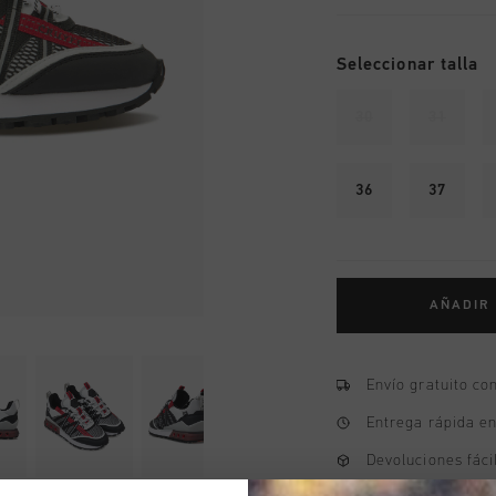
Seleccionar talla
30
31
36
37
AÑADIR
Envío gratuito co
Entrega rápida e
Devoluciones fáci