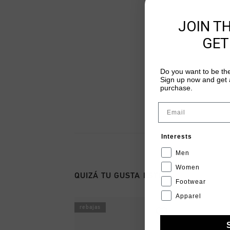
JOIN T
GET
Do you want to be the
Sign up now and get a
purchase.
Email
Interests
Men
Women
QUIZÁ TU GUSTA ESTO
Footwear
Apparel
rebajas