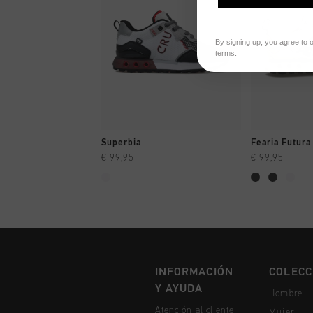
By signing up, you agree to 
terms
.
A COMPRAR YA
A CO
Superbia
Fearia Futura
€ 99,95
€ 99,95
INFORMACIÓN
COLECC
Y AYUDA
Hombre
Atención al cliente
Mujer