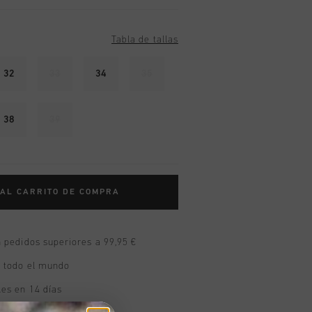
Tabla de tallas
32
33
34
35
38
39
 AL CARRITO DE COMPRA
n pedidos superiores a 99,95 €
n todo el mundo
les en 14 días