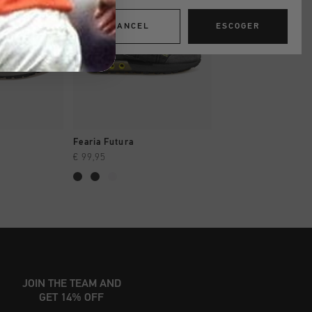
CANCEL
ESCOGER
AR YA
A COMPRAR YA
A COMPRAR
Fearia Futura
Fearia
€ 99,95
€ 49,95
€ 99,95
JOIN THE TEAM AND
GET 14% OFF