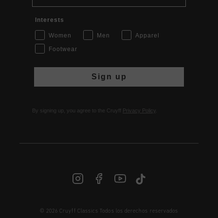
Interests
Women
Men
Apparel
Footwear
Sign up
By signing up, you agree to the Cruyff
Privacy Policy
.
© 2026 Cruyff Classics Todos los derechos reservados
ES | € EUR