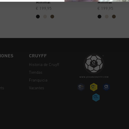
MPRAR YA
A COMPRAR YA
A COMPR
Minimal
Minimal
€ 199,95
€ 199,95
IONES
CRUYFF
Historia de Cruyff
Tiendas
Franquicia
rts
Vacantes