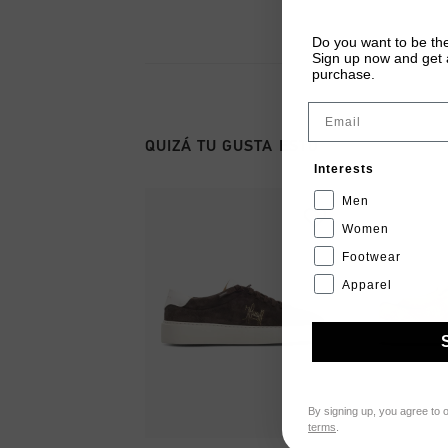
Do you want to be the
Sign up now and get a
purchase.
Email
QUIZÁ TU GUSTA ESTO
Interests
Men
Women
Footwear
Apparel
By signing up, you agree to 
terms
.