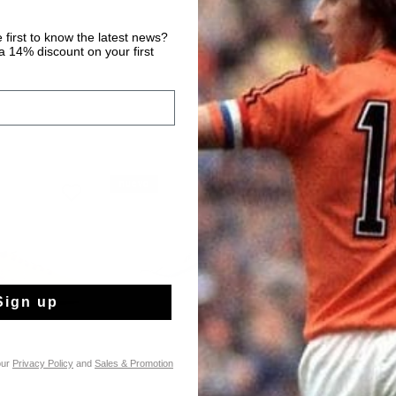
 first to know the latest news?
 14% discount on your first
nuevo
nuevo
Sign up
our
Privacy Policy
and
Sales & Promotion