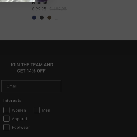
AR YA
A COMPRAR YA
A COMPRAR
Minimal
Minimal
€ 99,95
€ 199,95
€ 99,95
€ 199,95
...
...
JOIN THE TEAM AND
GET 14% OFF
Email
Interests
Women
Men
Apparel
Footwear