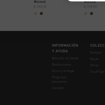
A COMPRAR YA
A CO
Minimal
Minimal
€ 199,95
€ 199,95
INFORMACIÓN
COLECC
Y AYUDA
Hombre
Atención al cliente
Mujer
Devoluciones
Niños
Envío y entrega
Cruyff Spo
Preguntas
frecuentes
Contacto