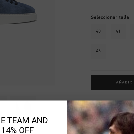
Seleccionar talla
40
41
46
AÑADIR
Envío gratuito co
Entrega rápida e
HE TEAM AND
Devoluciones fáci
 14% OFF