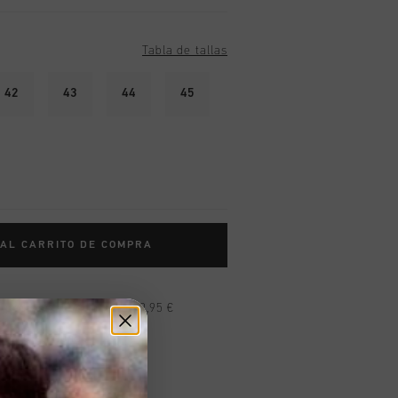
Tabla de tallas
42
43
44
45
 AL CARRITO DE COMPRA
n pedidos superiores a 99,95 €
n todo el mundo
les en 14 días