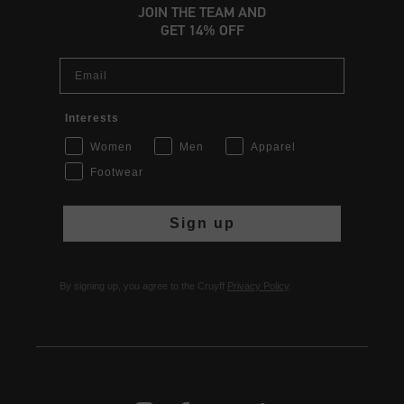
JOIN THE TEAM AND
GET 14% OFF
Email
Interests
Women
Men
Apparel
Footwear
Sign up
By signing up, you agree to the Cruyff
Privacy Policy
.