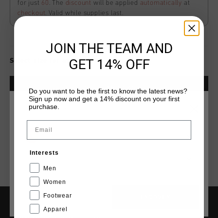
for just
60
. The
discount
will be applied
automatically
at
checkout
. Valid while supplies last.
JOIN THE TEAM AND
GET 14% OFF
Select size for availability
ADD
0
TO CART
Do you want to be the first to know the latest news?
Sign up now and get a 14% discount on your first
purchase.
ELIGE TU UBICACIÓN Y TU IDIOMA
Envío gratuito con pedidos superiores a 99,95 €
Email
España
Entrega rápida en todo el mundo
Interests
Devoluciones fáciles en 14 días
Español
Men
Women
Footwear
CANCEL
ESCOGER
Apparel
INFORMACIÓN Y AYUDA