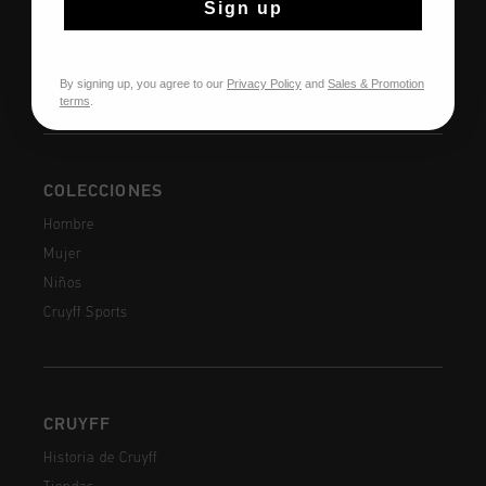
Sign up
Envío y entrega
Preguntas frecuentes
Contacto
By signing up, you agree to our
Privacy Policy
and
Sales & Promotion
terms
.
COLECCIONES
Hombre
Mujer
Niños
Cruyff Sports
CRUYFF
Historia de Cruyff