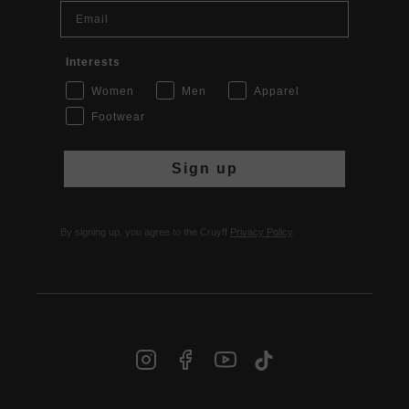
Email
Interests
Women
Men
Apparel
Footwear
Sign up
By signing up, you agree to the Cruyff
Privacy Policy
.