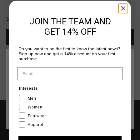
JOIN THE TEAM AND
Select size for availability
GET 14% OFF
ADD
0
TO CART
Do you want to be the first to know the latest news?
Sign up now and get a 14% discount on your first
purchase.
Envío gratuito con pedidos superiores a 99,95 €
ELIGE TU UBICACIÓN Y TU IDIOMA
Email
Entrega rápida en todo el mundo
España
Devoluciones fáciles en 14 días
Interests
Español
Men
Women
Footwear
CANCEL
ESCOGER
INFORMACIÓN Y AYUDA
Apparel
Atención al cliente
Devoluciones