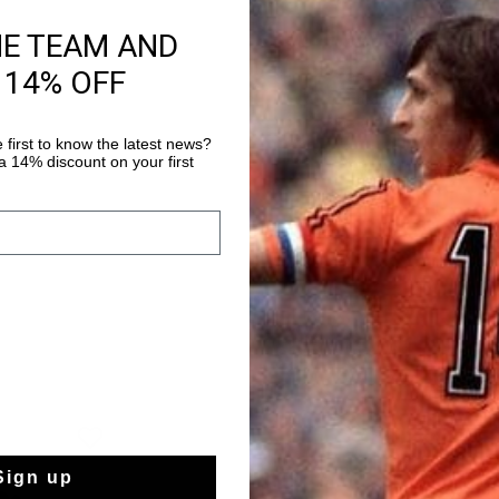
HE TEAM AND
Información del pr
 14% OFF
Las Cruyff Raval en gr
al otono e invierno co
bajas, disenadas para
 first to know the latest news?
superior de cuero neg
 14% discount on your first
Más información
comodidad. Con su pun
perfectas para pasar s
una tarde en el parque
especialmente practi
proporciona agarre al 
facil de usar garanti
una comoda sudadera
un look moderno para 
aventura.
Sign up