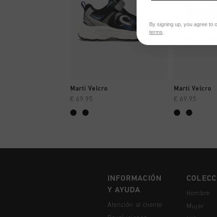
By signing up, you agree to 
terms
.
A COMPRAR YA
A CO
Marti Velcro
Marti Velcro
€ 69,95
€ 69,95
INFORMACIÓN
COLECC
Y AYUDA
Hombre
Atención al cliente
Mujer