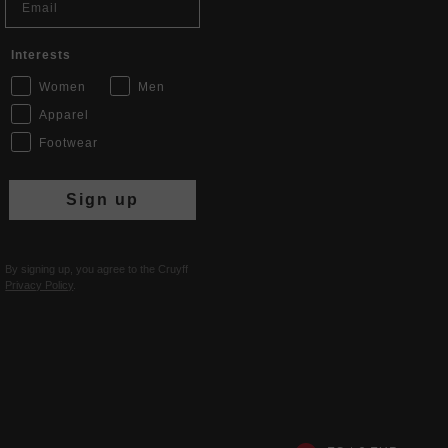
Interests
Women
Men
Apparel
Footwear
Sign up
By signing up, you agree to the Cruyff
Privacy Policy
.