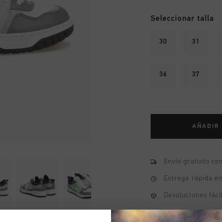
Seleccionar talla
30
31
36
37
AÑADIR
Envío gratuito co
Entrega rápida e
Devoluciones fáci