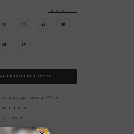
Tabla de tallas
32
33
34
35
38
39
 AL CARRITO DE COMPRA
n pedidos superiores a 99,95 €
n todo el mundo
les en 14 días