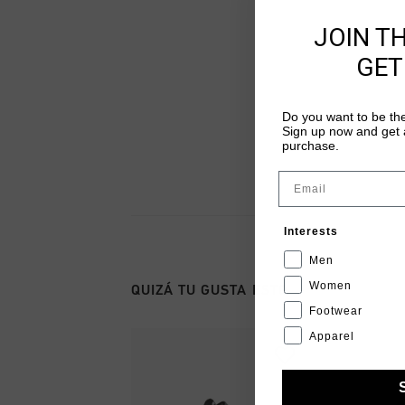
JOIN T
GET
Do you want to be the
Sign up now and get a
purchase.
Email
Interests
Men
Women
QUIZÁ TU GUSTA ESTO
Footwear
Apparel