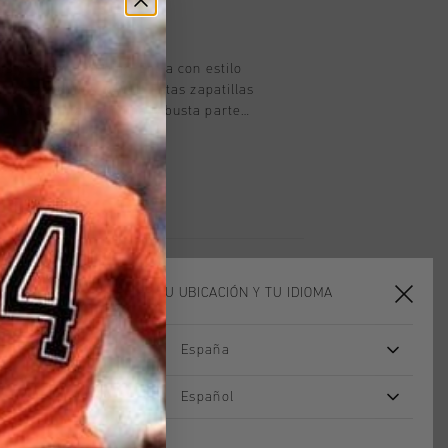
oducto
is y verde para nino. Entra con estilo
n las zapatillas RAVAL. Estas zapatillas
 nino, cuentan con una robusta parte
ro y un suave forro textil para mayor
tera redonda y suela clasica, son
in esfuerzo del patio del colegio a
. La plantilla extraible las hace
cas, mientras que la suela de goma
correr y jugar. El cierre de cordones
za un ajuste seguro, y combinadas con
 con capucha y vaqueros, completan
ELIGE TU UBICACIÓN Y TU IDIOMA
el dia a dia. Perfectas para dias de
España
Español