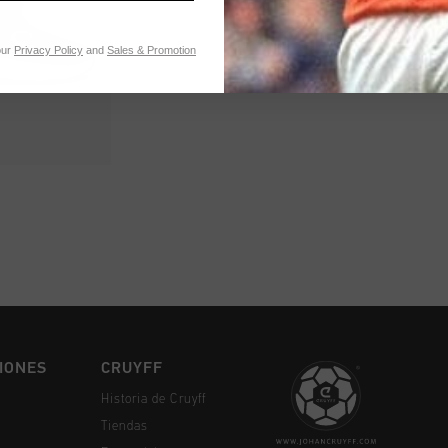
our
Privacy Policy
and
Sales & Promotion
MPRAR YA
IONES
CRUYFF
Historia de Cruyff
Tiendas