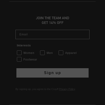
JOIN THE TEAM AND
GET 14% OFF
Email
Interests
Women
Men
Apparel
Footwear
Sign up
By signing up, you agree to the Cruyff
Privacy Policy
.