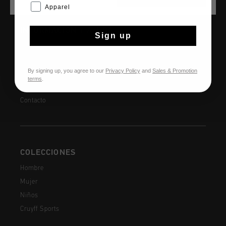
Apparel
INFORMACIÓN Y AYUDA
Sign up
Atención al cliente
Devoluciones
By signing up, you agree to our
Privacy Policy
and
Sales & Promotion
Envío y entrega
terms
.
Preguntas frecuentes
Contacto
COLECCIONES
Hombre
Mujer
Niños
Cruyff Sports