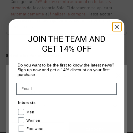
Consigue un
25% de descuento adicional
en
todas las
prendas
de la categoría Sale. El descuento se aplicará
automáticamente
al
finalizar la compra
. Hasta agotar
existencias. Haz clic
aquí
para consultar los términos y
condiciones.
JOIN THE TEAM AND
GET 14% OFF
Select size for availability
Do you want to be the first to know the latest news?
Sign up now and get a 14% discount on your first
ADD
0
TO CART
purchase.
ELIGE TU UBICACIÓN Y TU IDIOMA
Email
España
Envío gratuito con pedidos superiores a 99,95 €
Interests
Entrega rápida en todo el mundo
Español
Men
Devoluciones fáciles en 14 días
Women
Footwear
CANCEL
ESCOGER