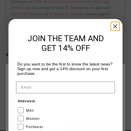
Consigue un
25% de descuento adicional
en
todas las
prendas
de la categoría Sale. El descuento se aplicará
automáticamente
al
finalizar la compra
. Hasta agotar
existencias. Haz clic
aquí
para consultar los términos y
condiciones.
JOIN THE TEAM AND
GET 14% OFF
Select size for availability
Do you want to be the first to know the latest news?
Sign up now and get a 14% discount on your first
ADD
0
TO CART
purchase.
ELIGE TU UBICACIÓN Y TU IDIOMA
Email
España
Envío gratuito con pedidos superiores a 99,95 €
Interests
Entrega rápida en todo el mundo
Español
Men
Devoluciones fáciles en 14 días
Women
Footwear
CANCEL
ESCOGER