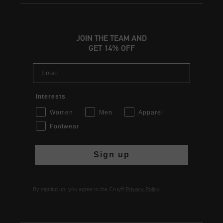
JOIN THE TEAM AND
GET 14% OFF
Email
Interests
Women
Men
Apparel
Footwear
Sign up
By signing up, you agree to the Cruyff
Privacy Policy
.