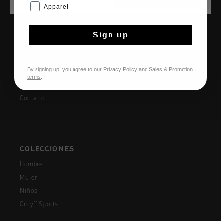
Apparel
INFORMACIÓN Y AYUDA
Sign up
Atención al cliente
Devoluciones
By signing up, you agree to our
Privacy Policy
and
Sales & Promotion
Envío y entrega
terms
.
Preguntas frecuentes
Contacto
COLECCIONES
Hombre
Mujer
Niños
Cruyff Sports