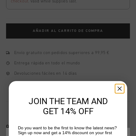
checkout
. Valid while supplies last.
AÑADIR AL CARRITO DE COMPRA
Envío gratuito con pedidos superiores a 99,95 €
Entrega rápida en todo el mundo
Devoluciones fáciles en 14 días
JOIN THE TEAM AND
GET 14% OFF
QUIZÁ TU GUSTA ESTO
Do you want to be the first to know the latest news?
Sign up now and get a 14% discount on your first