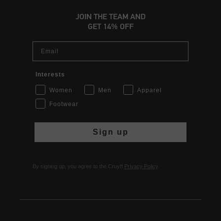
JOIN THE TEAM AND
GET 14% OFF
Email
Interests
Women
Men
Apparel
Footwear
Sign up
By signing up, you agree to the Cruyff
Privacy Policy
.