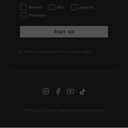
Women
Men
Apparel
Footwear
Sign up
By signing up, you agree to the Cruyff
Privacy Policy
.
© 2026 Cruyff Classics Todos los derechos reservados
ES | € EUR