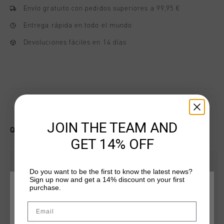
Envío gratuito con pedidos superiores a 99,95 €
Entrega rápida en todo el mundo
Devoluciones fáciles en 14 días
JOIN THE TEAM AND
QUIZÁ TU GUSTA ESTO
GET 14% OFF
Do you want to be the first to know the latest news?
Sign up now and get a 14% discount on your first
purchase.
ELIGE TU UBICACIÓN Y TU IDIOMA
Email
España