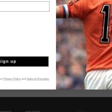
automáticamente
a
existencias. Haz cli
condiciones.
Agotado
Sign up
Envío gratuito co
Entrega rápida e
our
Privacy Policy
and
Sales & Promotion
Devoluciones fáci