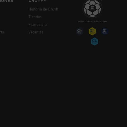
IONES
CRUYFF
Historia de Cruyff
Tiendas
Franquicia
rts
Vacantes