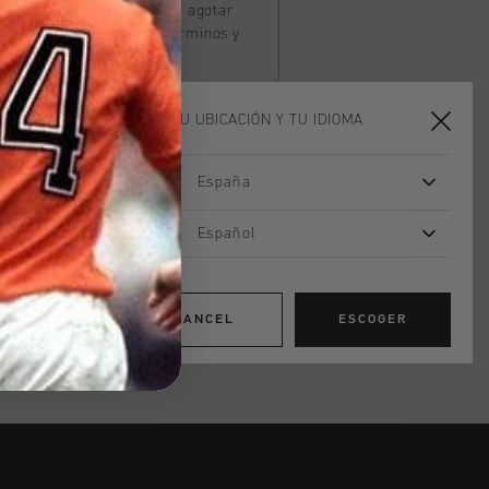
l
finalizar la compra
. Hasta agotar
c
aquí
para consultar los términos y
ELIGE TU UBICACIÓN Y TU IDIOMA
España
ADD
0
TO CART
Español
n pedidos superiores a 99,95 €
n todo el mundo
CANCEL
ESCOGER
les en 14 días