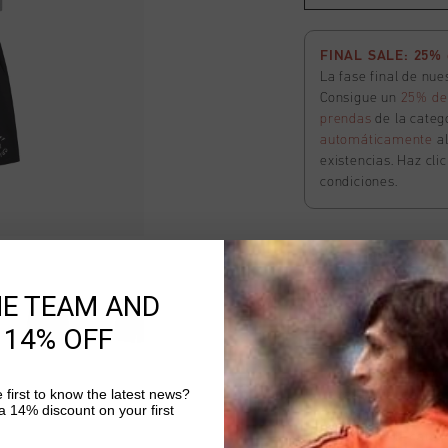
FINAL SALE: 25% d
La fase final de nu
Consigue un
25% de
prendas
de la catego
automáticamente
a
existencias. Haz cli
condiciones.
Lavado Shorts
HE TEAM AND
Seleccionar size
 14% OFF
FINAL SALE: 25% d
 first to know the latest news?
La fase final de nu
 14% discount on your first
Consigue un
25% de
prendas
de la catego