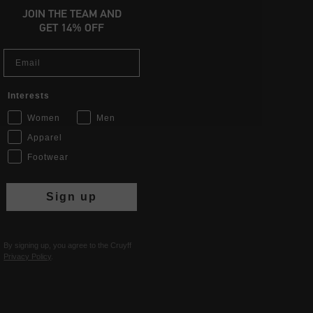
JOIN THE TEAM AND
GET 14% OFF
Email
Interests
Women
Men
Apparel
Footwear
Sign up
By signing up, you agree to the Cruyff
Privacy Policy
.