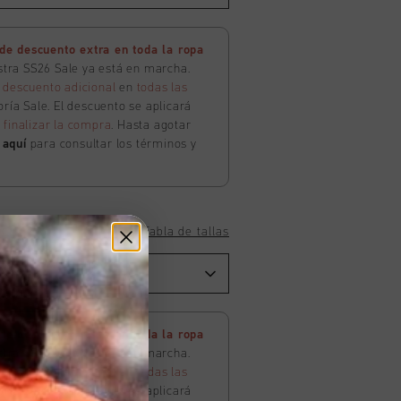
e descuento extra en toda la ropa
estra SS26 Sale ya está en marcha.
 descuento adicional
en
todas las
ría Sale. El descuento se aplicará
l
finalizar la compra
. Hasta agotar
c
aquí
para consultar los términos y
Tabla de tallas
e descuento extra en toda la ropa
estra SS26 Sale ya está en marcha.
 descuento adicional
en
todas las
ría Sale. El descuento se aplicará