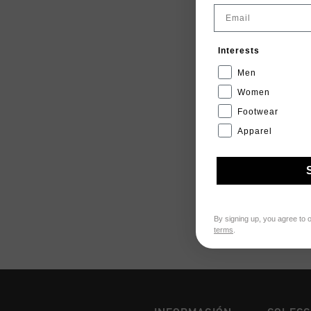
Email
Interests
Men
Women
Footwear
Apparel
By signing up, you agree to 
terms
.