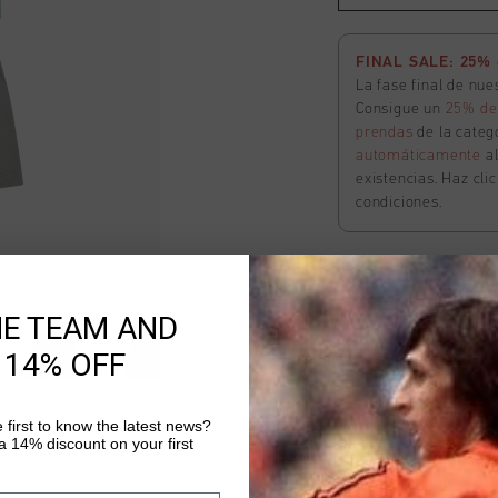
FINAL SALE: 25% d
La fase final de nu
Consigue un
25% de
prendas
de la catego
automáticamente
a
existencias. Haz cli
condiciones.
Ivan Shorts
HE TEAM AND
Seleccionar size
 14% OFF
FINAL SALE: 25% d
 first to know the latest news?
La fase final de nu
 14% discount on your first
Consigue un
25% de
prendas
de la catego