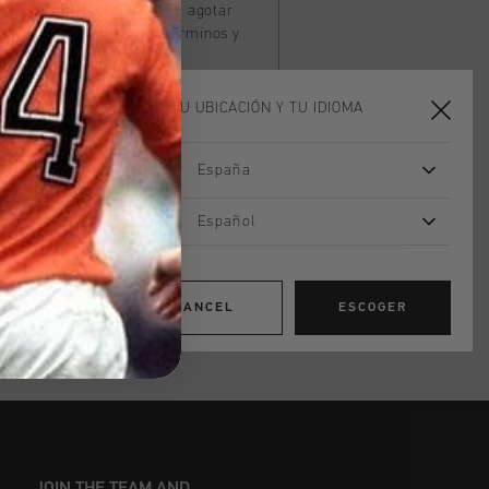
l
finalizar la compra
. Hasta agotar
c
aquí
para consultar los términos y
ELIGE TU UBICACIÓN Y TU IDIOMA
España
ADD
0
TO CART
Español
n pedidos superiores a 99,95 €
n todo el mundo
CANCEL
ESCOGER
les en 14 días
JOIN THE TEAM AND