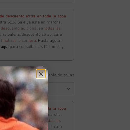
e descuento extra en toda la ropa
estra SS26 Sale ya está en marcha.
 descuento adicional
en
todas las
ría Sale. El descuento se aplicará
l
finalizar la compra
. Hasta agotar
c
aquí
para consultar los términos y
Tabla de tallas
e descuento extra en toda la ropa
estra SS26 Sale ya está en marcha.
 descuento adicional
en
todas las
ría Sale. El descuento se aplicará