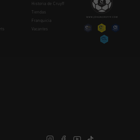
Historia de Cruyff
Tiendas
Franquicia
rts
Vacantes