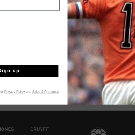
automáticamente
a
existencias. Haz cli
condiciones.
Sign up
Envío gratuito co
Entrega rápida e
Devoluciones fáci
our
Privacy Policy
and
Sales & Promotion
IONES
CRUYFF