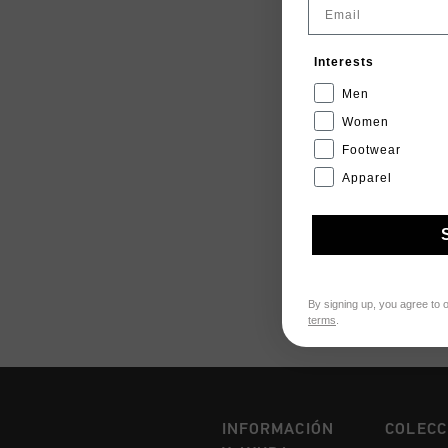
Email
Interests
Men
Women
Footwear
Apparel
By signing up, you agree to 
terms
.
INFORMACIÓN
COLECC