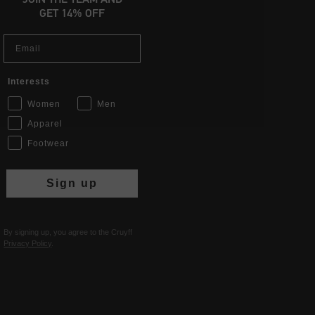
GET 14% OFF
Email
Interests
Women
Men
Apparel
Footwear
Sign up
By signing up, you agree to the Cruyff
Privacy Policy
.