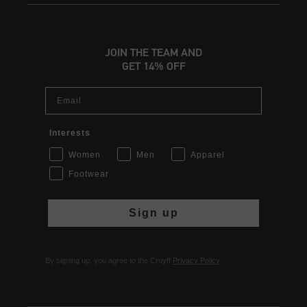
JOIN THE TEAM AND
GET 14% OFF
Email
Interests
Women
Men
Apparel
Footwear
Sign up
By signing up, you agree to the Cruyff
Privacy Policy
.