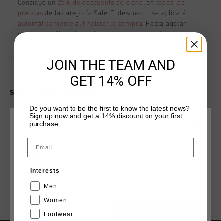
Consigue un
25% de descuento adicional
en
todas las
prendas
de la categoría Sale. El descuento se aplicará
automáticamente
al
finalizar la compra
. Hasta agotar
existencias. Haz clic
aquí
para consultar los términos y
condiciones.
JOIN THE TEAM AND
GET 14% OFF
Select size for availability
Do you want to be the first to know the latest news?
Sign up now and get a 14% discount on your first
ADD
0
TO CART
purchase.
ELIGE TU UBICACIÓN Y TU IDIOMA
Email
España
Envío gratuito con pedidos superiores a 99,95 €
Interests
Entrega rápida en todo el mundo
Español
Men
Devoluciones fáciles en 14 días
Women
Footwear
CANCEL
ESCOGER