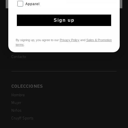
Apparel
INFORMACIÓN Y AYUDA
Sign up
Atención al cliente
Devoluciones
By signing up, you agree to our
Privacy Policy
and
Sales & Promotion
Envío y entrega
terms
.
Preguntas frecuentes
Contacto
COLECCIONES
Hombre
Mujer
Niños
Cruyff Sports