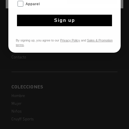
Apparel
INFORMACIÓN Y AYUDA
Sign up
Atención al cliente
Devoluciones
By signing up, you agree to our
Privacy Policy
and
Sales & Promotion
Envío y entrega
terms
.
Preguntas frecuentes
Contacto
COLECCIONES
Hombre
Mujer
Niños
Cruyff Sports