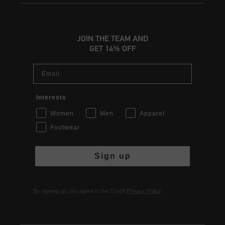
JOIN THE TEAM AND
GET 14% OFF
Email
Interests
Women
Men
Apparel
Footwear
Sign up
By signing up, you agree to the Cruyff
Privacy Policy
.