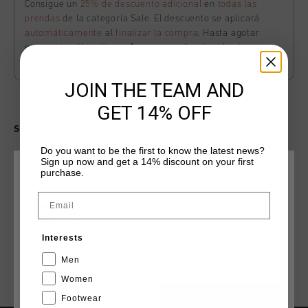
Consigue un
25% de descuento adicional
en
todas las
prendas
de la categoría Sale. El descuento se aplicará
automáticamente
al
finalizar la compra
. Hasta agotar
existencias. Haz clic
aquí
para consultar los términos y
condiciones.
JOIN THE TEAM AND
GET 14% OFF
Select size for availability
Do you want to be the first to know the latest news?
Sign up now and get a 14% discount on your first
ADD
0
TO CART
purchase.
ELIGE TU UBICACIÓN Y TU IDIOMA
Email
España
Envío gratuito con pedidos superiores a 99,95 €
Interests
Entrega rápida en todo el mundo
Español
Men
Devoluciones fáciles en 14 días
Women
Footwear
CANCEL
ESCOGER