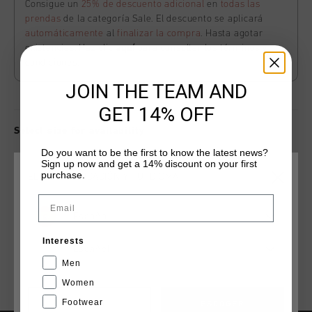
Consigue un
25% de descuento adicional
en
todas las
prendas
de la categoría Sale. El descuento se aplicará
automáticamente
al
finalizar la compra
. Hasta agotar
existencias. Haz clic
aquí
para consultar los términos y
condiciones.
JOIN THE TEAM AND
GET 14% OFF
Select size for availability
Do you want to be the first to know the latest news?
Sign up now and get a 14% discount on your first
ADD
0
TO CART
purchase.
ELIGE TU UBICACIÓN Y TU IDIOMA
Email
España
Envío gratuito con pedidos superiores a 99,95 €
Interests
Entrega rápida en todo el mundo
Español
Men
Devoluciones fáciles en 14 días
Women
Footwear
CANCEL
ESCOGER