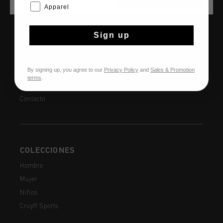
Apparel
INFORMACIÓN Y AYUDA
Sign up
Atención al cliente
Devoluciones
By signing up, you agree to our
Privacy Policy
and
Sales & Promotion
Envío y entrega
terms
.
Preguntas frecuentes
Contacto
COLECCIONES
Hombre
Mujer
Niños
Cruyff Sports