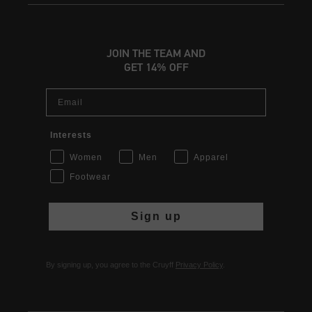
JOIN THE TEAM AND
GET 14% OFF
Email
Interests
Women
Men
Apparel
Footwear
Sign up
By signing up, you agree to the Cruyff
Privacy Policy
.