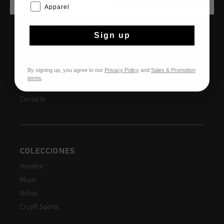
Apparel
INFORMACIÓN Y AYUDA
Sign up
Atención al cliente
Devoluciones
By signing up, you agree to our
Privacy Policy
and
Sales & Promotion
Envío y entrega
terms
.
Preguntas frecuentes
Contacto
COLECCIONES
Hombre
Mujer
Niños
Cruyff Sports