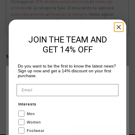
Consigue un
25% de descuento adicional
en
todas las
prendas
de la categoría Sale. El descuento se aplicará
automáticamente
al
finalizar la compra
. Hasta agotar
existencias. Haz clic
aquí
para consultar los términos y
condiciones.
JOIN THE TEAM AND
GET 14% OFF
Select size for availability
Do you want to be the first to know the latest news?
Sign up now and get a 14% discount on your first
ADD
0
TO CART
purchase.
ELIGE TU UBICACIÓN Y TU IDIOMA
Email
España
Envío gratuito con pedidos superiores a 99,95 €
Interests
Entrega rápida en todo el mundo
Español
Men
Devoluciones fáciles en 14 días
Women
Footwear
CANCEL
ESCOGER