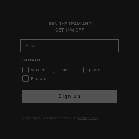
JOIN THE TEAM AND
GET 14% OFF
Email
Interests
Women
Men
Apparel
Footwear
Sign up
By signing up, you agree to the Cruyff
Privacy Policy
.