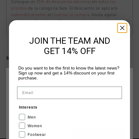
Consigue un
25% de descuento adicional
en
todas las
prendas
de la categoría Sale. El descuento se aplicará
automáticamente
al
finalizar la compra
. Hasta agotar
existencias. Haz clic
aquí
para consultar los términos y
condiciones.
JOIN THE TEAM AND
GET 14% OFF
Select size for availability
Do you want to be the first to know the latest news?
Sign up now and get a 14% discount on your first
ADD
0
TO CART
purchase.
ELIGE TU UBICACIÓN Y TU IDIOMA
Email
España
Envío gratuito con pedidos superiores a 99,95 €
Interests
Entrega rápida en todo el mundo
Español
Men
Devoluciones fáciles en 14 días
Women
Footwear
CANCEL
ESCOGER