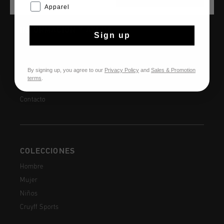
Apparel
INFORMACIÓN Y AYUDA
Sign up
Atención al cliente
Devoluciones
By signing up, you agree to our
Privacy Policy
and
Sales & Promotion
Envío y entrega
terms
.
Preguntas frecuentes
Contacto
COLECCIONES
Hombre
Mujer
Niños
Cruyff Sports