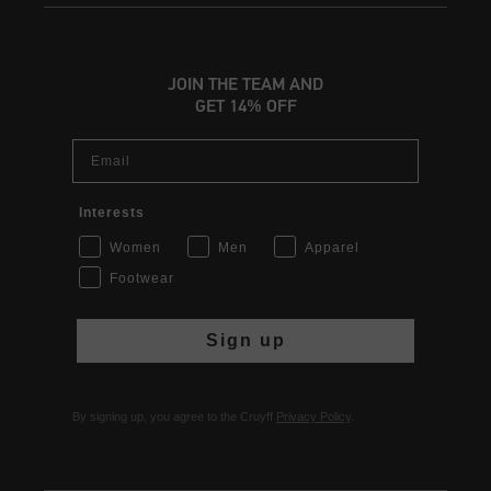
JOIN THE TEAM AND
GET 14% OFF
Email
Interests
Women
Men
Apparel
Footwear
Sign up
By signing up, you agree to the Cruyff
Privacy Policy
.