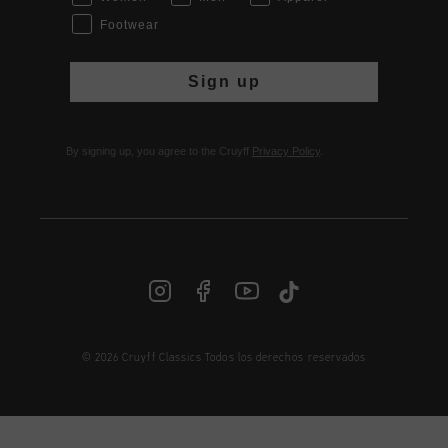
Footwear
Sign up
By signing up, you agree to the Cruyff
Privacy Policy
.
© 2026 Cruyff Classics Todos los derechos reservados
ES | € EUR
Iniciar sesión