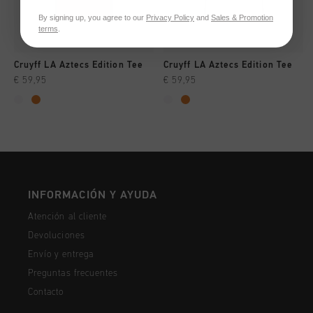
By signing up, you agree to our
Privacy Policy
and
Sales & Promotion
terms
.
Cruyff LA Aztecs Edition Tee
Cruyff LA Aztecs Edition Tee
€ 59,95
€ 59,95
INFORMACIÓN Y AYUDA
Atención al cliente
Devoluciones
Envío y entrega
Preguntas frecuentes
Contacto