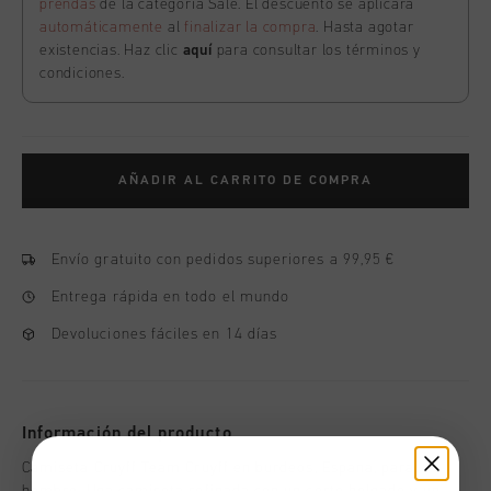
prendas
de la categoría Sale. El descuento se aplicará
automáticamente
al
finalizar la compra
. Hasta agotar
existencias. Haz clic
aquí
para consultar los términos y
condiciones.
AÑADIR AL CARRITO DE COMPRA
Envío gratuito con pedidos superiores a 99,95 €
Entrega rápida en todo el mundo
Devoluciones fáciles en 14 días
Información del producto
Camiseta Cruyff Team Cruyff en burdeos, Espana, para