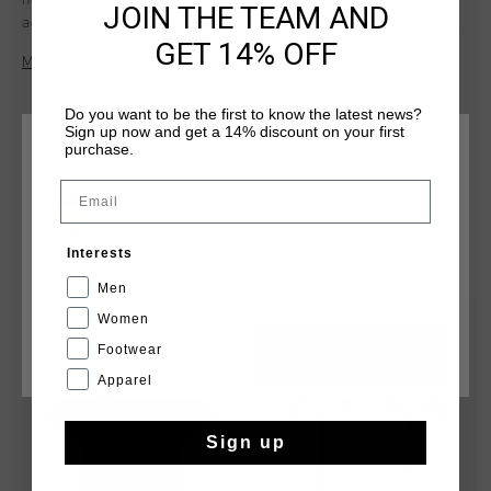
hombre. Una camiseta refinada con un corte holgado y un
JOIN THE TEAM AND
acabado impecable para un estilo versatil. Confeccionada en
GET 14% OFF
95 % algodon y 5 % elastano, esta camiseta luce un logotipo
Más información
hexagonal semicircular en el cuello. El logotipo de Cruyff se
aplica con estampado flocado en el pecho izquierdo y el
Do you want to be the first to know the latest news?
centro de la espalda.
Sign up now and get a 14% discount on your first
purchase.
ELIGE TU UBICACIÓN Y TU IDIOMA
Email
España
QUIZÁ TU GUSTA ESTO
Interests
Español
Men
Women
Footwear
CANCEL
ESCOGER
Apparel
Sign up