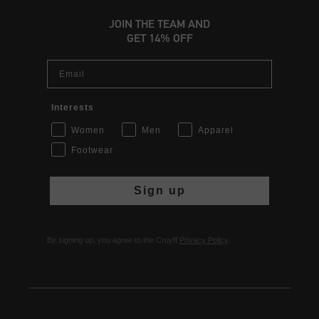
JOIN THE TEAM AND
GET 14% OFF
Email
Interests
Women
Men
Apparel
Footwear
Sign up
By signing up, you agree to the Cruyff
Privacy Policy
.