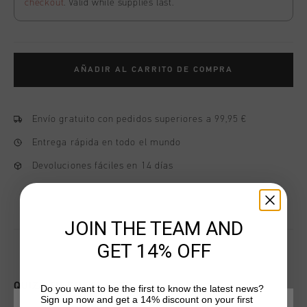
checkout
. Valid while supplies last.
AÑADIR AL CARRITO DE COMPRA
Envío gratuito con pedidos superiores a 99,95 €
Entrega rápida en todo el mundo
Devoluciones fáciles en 14 días
JOIN THE TEAM AND
GET 14% OFF
QUIZÁ TU GUSTA ESTO
Do you want to be the first to know the latest news?
Sign up now and get a 14% discount on your first