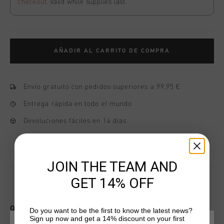
checkout
. Valid while supplies last.
AÑADIR AL CARRITO DE COMPRA
Envío gratuito con pedidos superiores a 99,95 €
Entrega rápida en todo el mundo
Devoluciones fáciles en 14 días
JOIN THE TEAM AND
GET 14% OFF
QUIZÁ TU GUSTA ESTO
Do you want to be the first to know the latest news?
Sign up now and get a 14% discount on your first