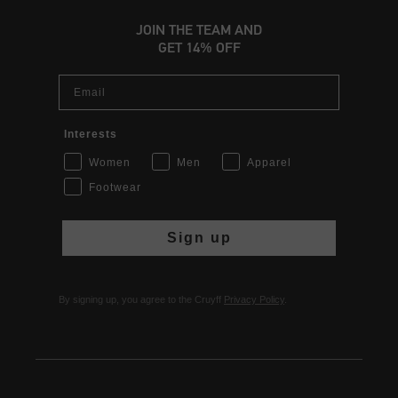
JOIN THE TEAM AND
GET 14% OFF
Email
Interests
Women
Men
Apparel
Footwear
Sign up
By signing up, you agree to the Cruyff
Privacy Policy
.