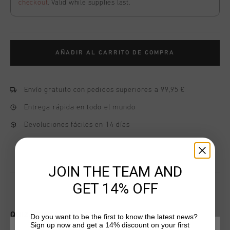
checkout
. Valid while supplies last.
AÑADIR AL CARRITO DE COMPRA
Envío gratuito con pedidos superiores a 99,95 €
Entrega rápida en todo el mundo
Devoluciones fáciles en 14 días
JOIN THE TEAM AND
GET 14% OFF
QUIZÁ TU GUSTA ESTO
Do you want to be the first to know the latest news?
Sign up now and get a 14% discount on your first