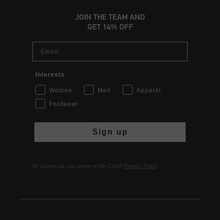
JOIN THE TEAM AND
GET 14% OFF
Email
Interests
Women
Men
Apparel
Footwear
Sign up
By signing up, you agree to the Cruyff
Privacy Policy
.