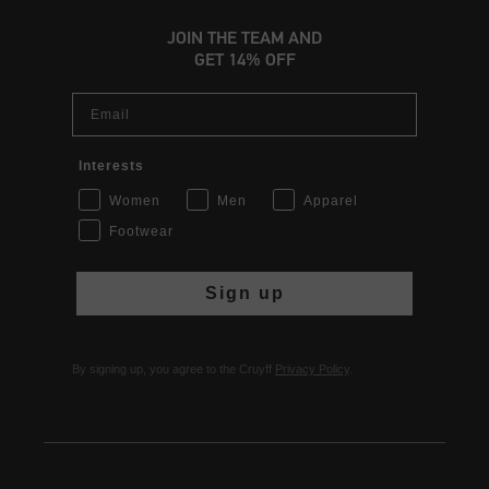
JOIN THE TEAM AND
GET 14% OFF
Email
Interests
Women
Men
Apparel
Footwear
Sign up
By signing up, you agree to the Cruyff
Privacy Policy
.