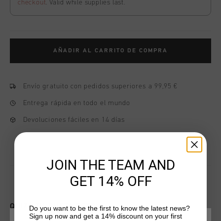
checkout
. Valid while supplies last.
AÑADIR AL CARRITO DE COMPRA
Envío gratuito con pedidos superiores a 99,95 €
Entrega rápida en todo el mundo
Devoluciones fáciles en 14 días
JOIN THE TEAM AND
GET 14% OFF
QUIZÁ TU GUSTA ESTO
Do you want to be the first to know the latest news?
Sign up now and get a 14% discount on your first