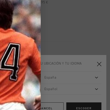
n pedidos superiores a 99,95 €
n todo el mundo
les en 14 días
ELIGE TU UBICACIÓN Y TU IDIOMA
España
2 for 40
2 for 40
Español
CANCEL
ESCOGER