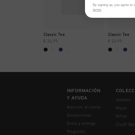
By signing up, you agree to 
terms
.
A COMPRAR YA
A CO
Classic Tee
Classic Tee
€ 24,95
€ 24,95
...
...
INFORMACIÓN
COLECC
Y AYUDA
Hombre
Atención al cliente
Mujer
Devoluciones
Niños
Envío y entrega
Cruyff Spo
Preguntas