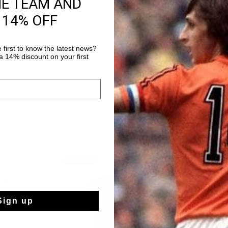
HE TEAM AND
Envío gratuito co
 14% OFF
Entrega rápida e
Devoluciones fáci
 first to know the latest news?
 14% discount on your first
2 for 40
2 for 40
Sign up