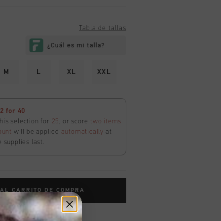
Tabla de tallas
M
L
XL
XXL
 for 40
his selection for
25
, or score
two items
ount
will be applied
automatically
at
e supplies last.
 AL CARRITO DE COMPRA