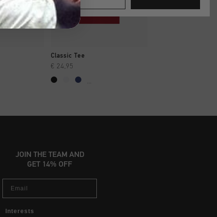
AR YA
A COMPRAR YA
A COMPRAR
Classic Tee
Classic Tee
€ 24,95
€ 24,95
...
...
JOIN THE TEAM AND
GET 14% OFF
Email
Interests