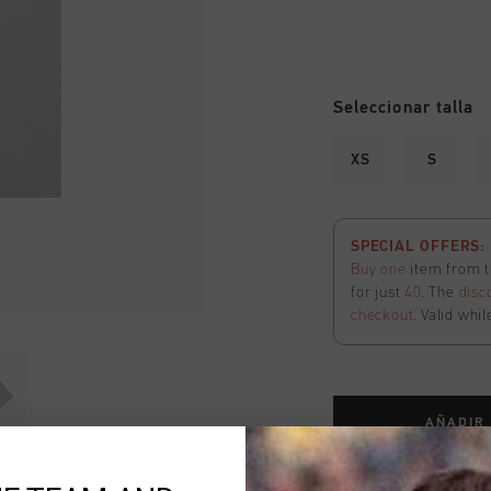
Seleccionar talla
XS
S
SPECIAL OFFERS: 2
Buy one
item from t
for just
40
. The
disc
checkout
. Valid whil
AÑADIR