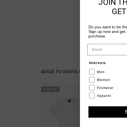
JOIN T
GET
Do you want to be the
Sign up now and get a
purchase.
Email
Interests
QUIZÁ TU GUSTA ESTO
Men
Women
Footwear
2 for 40
rebajas
Apparel