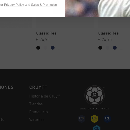
our
Privacy Policy
and
Sales & Promotion
MPRAR YA
A COMPRAR YA
A COMPR
Classic Tee
Classic Tee
€ 24,95
€ 24,95
...
...
IONES
CRUYFF
Historia de Cruyff
Tiendas
Franquicia
rts
Vacantes