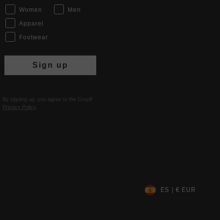
Women
Men
Apparel
Footwear
Sign up
By signing up, you agree to the Cruyff
Privacy Policy
.
ES | € EUR