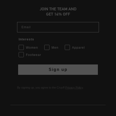
JOIN THE TEAM AND
GET 14% OFF
Email
Interests
Women
Men
Apparel
Footwear
Sign up
By signing up, you agree to the Cruyff
Privacy Policy
.