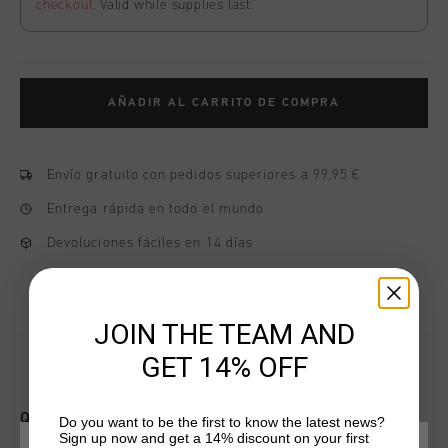
checkout
. Valid while supplies last.
AÑADIR AL CARRITO DE COMPRA
Envío gratuito con pedidos superiores a 99,95 €
Entrega rápida en todo el mundo
Devoluciones fáciles en 14 días
JOIN THE TEAM AND
GET 14% OFF
QUIZÁ TU GUSTA ESTO
Do you want to be the first to know the latest news?
Sign up now and get a 14% discount on your first