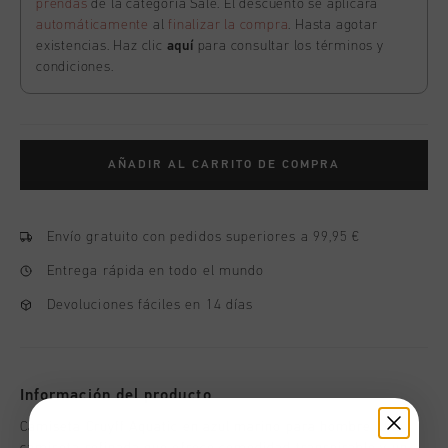
prendas
de la categoría Sale. El descuento se aplicará
automáticamente
al
finalizar la compra
. Hasta agotar
existencias. Haz clic
aquí
para consultar los términos y
condiciones.
AÑADIR AL CARRITO DE COMPRA
Envío gratuito con pedidos superiores a 99,95 €
Entrega rápida en todo el mundo
Devoluciones fáciles en 14 días
Información del producto
Camiseta Cruyff Aquatic en azul marino para hombre. Una