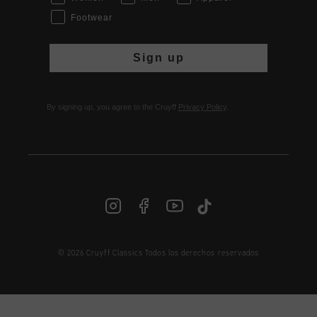
Footwear
Sign up
By signing up, you agree to the Cruyff
Privacy Policy
.
© 2026 Cruyff Classics Todos los derechos reservados
ES | € EUR
Iniciar sesión