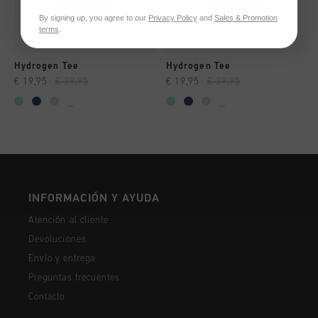
By signing up, you agree to our
Privacy Policy
and
Sales & Promotion
terms
.
Hydrogen Tee
Hydrogen Tee
€ 19,95
€ 39,95
€ 19,95
€ 39,95
...
...
INFORMACIÓN Y AYUDA
Atención al cliente
Devoluciones
Envío y entrega
Preguntas frecuentes
Contacto