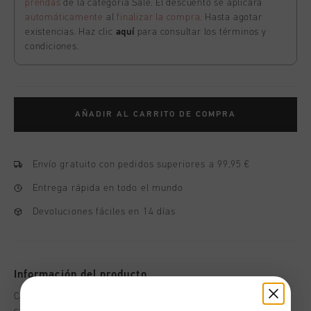
prendas
de la categoría Sale. El descuento se aplicará
automáticamente
al
finalizar la compra
. Hasta agotar
existencias. Haz clic
aquí
para consultar los términos y
condiciones.
AÑADIR AL CARRITO DE COMPRA
Envío gratuito con pedidos superiores a 99,95 €
Entrega rápida en todo el mundo
Devoluciones fáciles en 14 días
Información del producto
Camiseta Cruyff Aquatic en verde salvia para hombre. Una