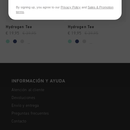
By signing up, you agree to our
Privacy Policy
and
Sales & Promotion
terms
.
Hydrogen Tee
Hydrogen Tee
€ 19,95
€ 39,95
€ 19,95
€ 39,95
...
...
INFORMACIÓN Y AYUDA
Atención al cliente
Devoluciones
Envío y entrega
Preguntas frecuentes
Contacto