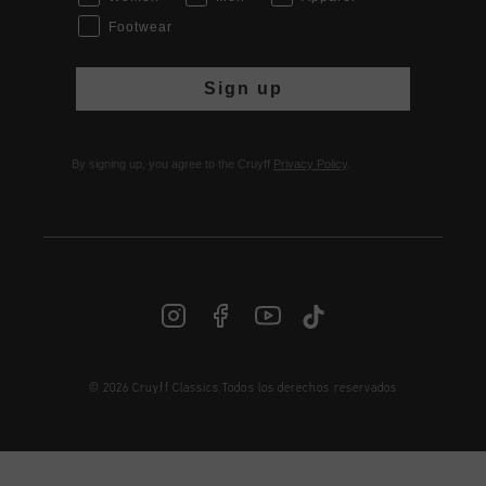
Footwear
Sign up
By signing up, you agree to the Cruyff
Privacy Policy
.
© 2026 Cruyff Classics Todos los derechos reservados
ES | € EUR
Iniciar sesión