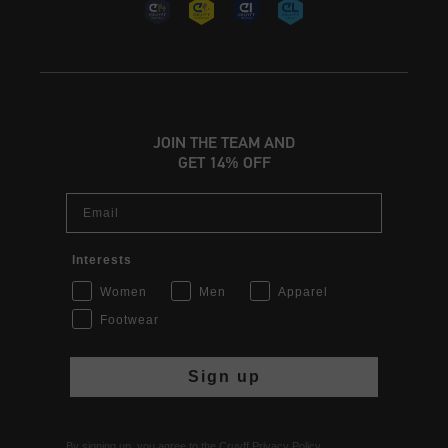
JOIN THE TEAM AND
GET 14% OFF
Email
Interests
Women
Men
Apparel
Footwear
Sign up
By signing up, you agree to the Cruyff
Privacy Policy
.