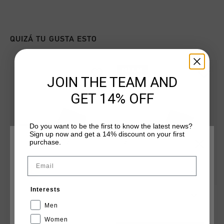
QUIZÁ TU GUSTA ESTO
rebajas
JOIN THE TEAM AND
GET 14% OFF
Do you want to be the first to know the latest news?
Sign up now and get a 14% discount on your first
purchase.
ELIGE TU UBICACIÓN Y TU IDIOMA
Email
España
Interests
Agua Copa
Agua Copa
Español
€ 19,95
€ 34,95
€ 19,95
€ 34,95
Men
Women