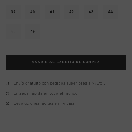
39
40
41
42
43
44
45
46
AÑADIR AL CARRITO DE COMPRA
Envío gratuito con pedidos superiores a 99,95 €
Entrega rápida en todo el mundo
Devoluciones fáciles en 14 días