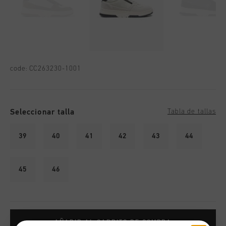
code:
CC263230-1001
Seleccionar talla
Tabla de tallas
39
40
41
42
43
44
45
46
AÑADIR AL CARRITO DE COMPRA