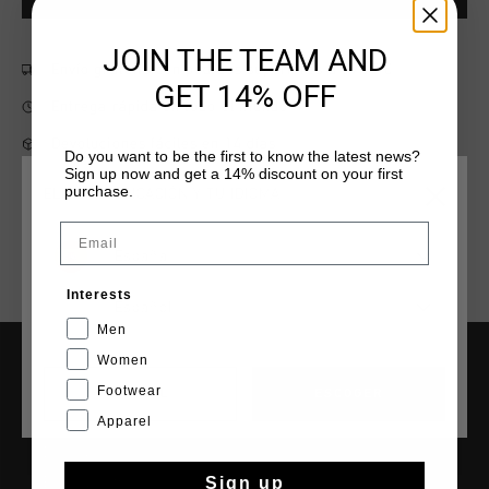
JOIN THE TEAM AND
Envío gratuito con pedidos superiores a 99,95 €
GET 14% OFF
Entrega rápida en todo el mundo
Devoluciones fáciles en 14 días
Do you want to be the first to know the latest news?
Sign up now and get a 14% discount on your first
purchase.
ELIGE TU UBICACIÓN Y TU IDIOMA
Email
España
Interests
Español
Men
Women
INFORMACIÓN Y AYUDA
Footwear
CANCEL
ESCOGER
Apparel
Atención al cliente
Devoluciones
Sign up
Envío y entrega