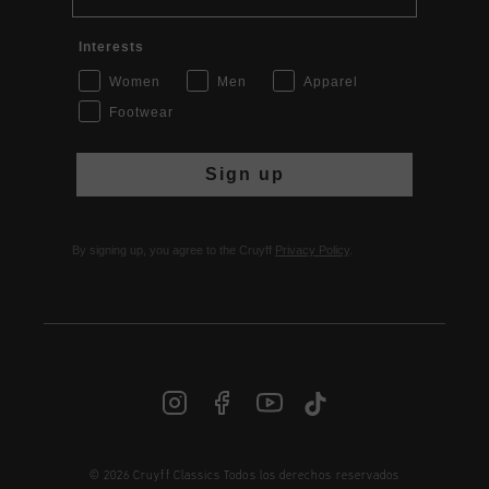
Interests
Women
Men
Apparel
Footwear
Sign up
By signing up, you agree to the Cruyff
Privacy Policy
.
© 2026 Cruyff Classics Todos los derechos reservados
ES | € EUR