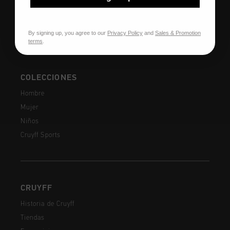
Preguntas frecuentes
Contacto
By signing up, you agree to our
Privacy Policy
and
Sales & Promotion
terms
.
COLECCIONES
Hombre
Mujer
Niños
Cruyff Sports
CRUYFF
Historia de Cruyff
Tiendas