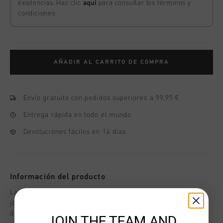
existencias. Haz clic
aquí
para consultar los términos y
condiciones.
AÑADIR AL CARRITO DE COMPRA
Envío gratuito con pedidos superiores a 99,95 €
Entrega rápida en todo el mundo
Devoluciones fáciles en 14 días
Información del producto
La Cruyff Defense 1/4 Zip Top, disponible en negro para
jovenes, es una elegante chaqueta de entrenamiento
disenada para el dia a dia, con detalles funcionales y una
JOIN THE TEAM AND