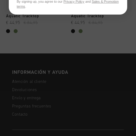
By signing up, you agree to our
Privacy Policy
and
Sales & Promotion
terms
.
Aquatic Tracktop
Aquatic Tracktop
€ 44,95
€ 84,95
€ 44,95
€ 84,95
INFORMACIÓN Y AYUDA
Atención al cliente
Devoluciones
Envío y entrega
Preguntas frecuentes
Contacto