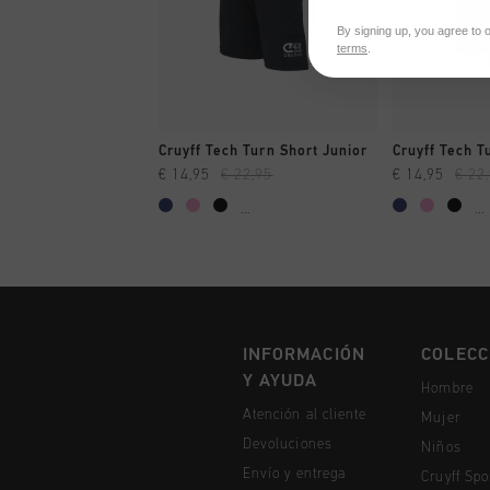
By signing up, you agree to 
terms
.
A COMPRAR YA
A CO
Cruyff Tech Turn Short Junior
Cruyff Tech T
€ 14,95
€ 22,95
€ 14,95
€ 22
...
...
INFORMACIÓN
COLECC
Y AYUDA
Hombre
Atención al cliente
Mujer
Devoluciones
Niños
Envío y entrega
Cruyff Spo