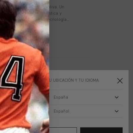
ruyff para niño en verde oliva. Un
e regular con cintura elástica y
 poliéster cuenta con la tecnología
ranspirable, absorbe la humedad, regula
seca muy rápidamente. La tela es muy
piel, lo que proporciona una gran
ercicio. Está adornado con un logo de
la pierna izquierda.
ELIGE TU UBICACIÓN Y TU IDIOMA
España
Español