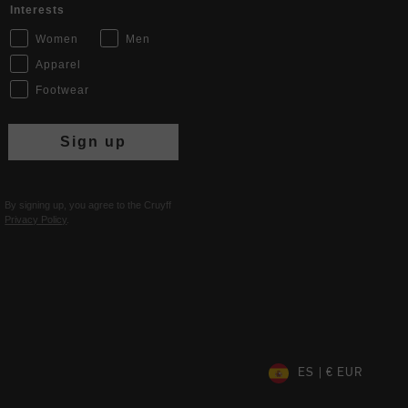
Interests
Women
Men
Apparel
Footwear
Sign up
By signing up, you agree to the Cruyff
Privacy Policy
.
ES | € EUR