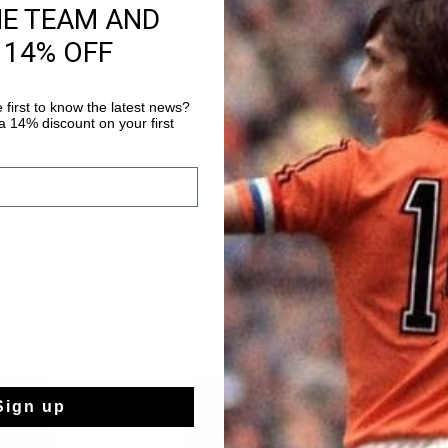
HE TEAM AND
El Training Short de C
 14% OFF
pantalón corto de cort
cordones. El tejido de
Cruyff Turn, que es t
Más información
 first to know the latest news?
la temperatura y se 
 14% discount on your first
suave al tacto con la 
comodidad al hacer ej
C-Lion de silicona en 
Sign up