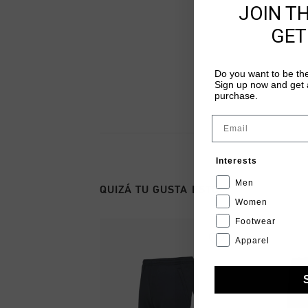
JOIN T
GET
Do you want to be the
Sign up now and get a
purchase.
Email
Interests
Men
QUIZÁ TU GUSTA ESTO
Women
Footwear
Apparel