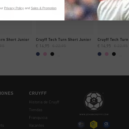
our
Privacy Policy
and
Sales & Promotion
MPRAR YA
A COMPRAR YA
A COMPR
urn Short Junior
Cruyff Tech Turn Short Junior
Cruyff Tech Turn
,95
€ 14,95
€ 22,95
€ 14,95
€ 22,95
...
...
IONES
CRUYFF
Historia de Cruyff
Tiendas
Franquicia
rts
Vacantes