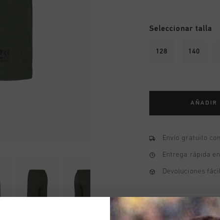
Seleccionar talla
128
140
AÑADIR
Envío gratuito co
Entrega rápida e
Devoluciones fáci
Información del pr