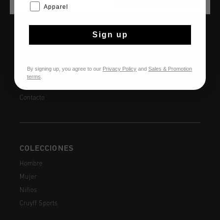
Apparel
INFORMACIÓN Y AYUDA
Sign up
Atención al cliente
Devoluciones
By signing up, you agree to our
Privacy Policy
and
Sales & Promotion
Envío y entrega
terms
.
Preguntas frecuentes
Contacto
COLECCIONES
Hombre
Mujer
Niños
Cruyff Sports