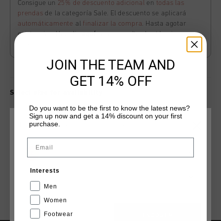
Consigue un
25% de descuento adicional
en
todas las
prendas
de la categoría Sale. El descuento se aplicará
automáticamente
al
finalizar la compra
. Hasta agotar
existencias. Haz clic
aquí
para consultar los términos y
condiciones.
JOIN THE TEAM AND
GET 14% OFF
Select size for availability
Do you want to be the first to know the latest news?
Sign up now and get a 14% discount on your first
ADD
0
TO CART
purchase.
ELIGE TU UBICACIÓN Y TU IDIOMA
Email
España
Envío gratuito con pedidos superiores a 99,95 €
Interests
Entrega rápida en todo el mundo
Español
Men
Devoluciones fáciles en 14 días
Women
Footwear
CANCEL
ESCOGER