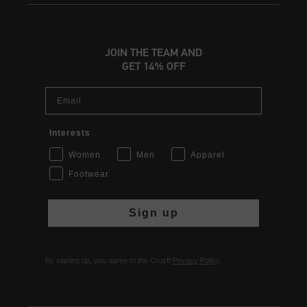
JOIN THE TEAM AND
GET 14% OFF
Email
Interests
Women
Men
Apparel
Footwear
Sign up
By signing up, you agree to the Cruyff
Privacy Policy
.