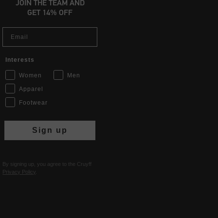
JOIN THE TEAM AND
GET 14% OFF
Email
Interests
Women
Men
Apparel
Footwear
Sign up
By signing up, you agree to the Cruyff
Privacy Policy
.