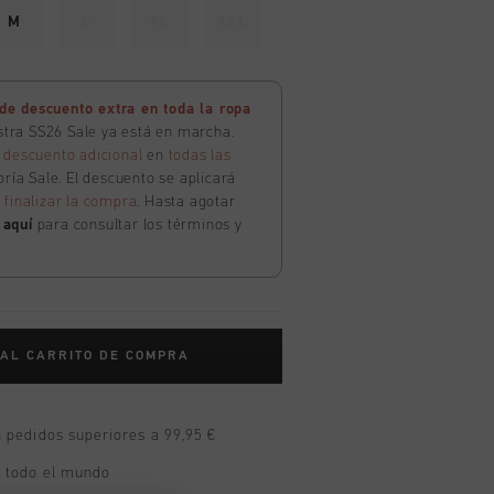
M
L
XL
XXL
e descuento extra en toda la ropa
estra SS26 Sale ya está en marcha.
 descuento adicional
en
todas las
ría Sale. El descuento se aplicará
l
finalizar la compra
. Hasta agotar
c
aquí
para consultar los términos y
 AL CARRITO DE COMPRA
n pedidos superiores a 99,95 €
n todo el mundo