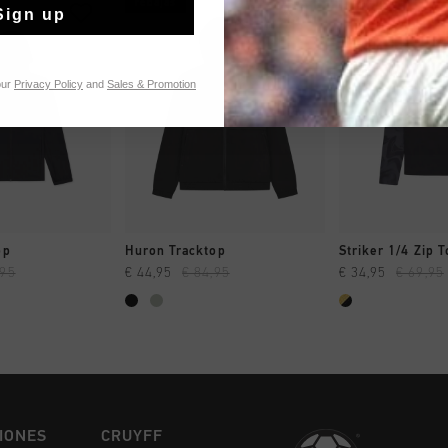
rebajas
rebajas
Sign up
our
Privacy Policy
and
Sales & Promotion
MPRAR YA
A COMPRAR YA
A COMPR
op
Huron Tracktop
Striker 1/4 Zip 
,95
€ 44,95
€ 84,95
€ 34,95
€ 69,95
IONES
CRUYFF