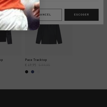
rebajas
rebajas
CANCEL
ESCOGER
AR YA
A COMPRAR YA
A COMPRAR
Top
Pace Tracktop
Hydro Tracktop
€ 49,95
€ 99,95
€ 44,95
€ 89,95