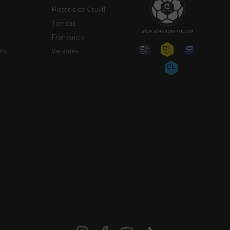
Historia de Cruyff
Tiendas
Franquicia
rts
Vacantes