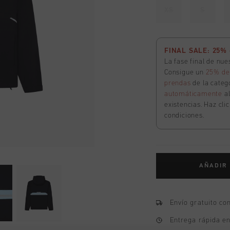
XS
S
FINAL SALE: 25% d
La fase final de nu
Consigue un
25% de
prendas
de la catego
automáticamente
a
existencias. Haz cli
condiciones.
AÑADIR
Envío gratuito co
Entrega rápida e