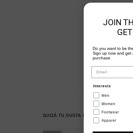
JOIN T
GET
Do you want to be the
Sign up now and get a
purchase.
Email
Interests
Men
Women
Footwear
QUIZÁ TU GUSTA ESTO
Apparel