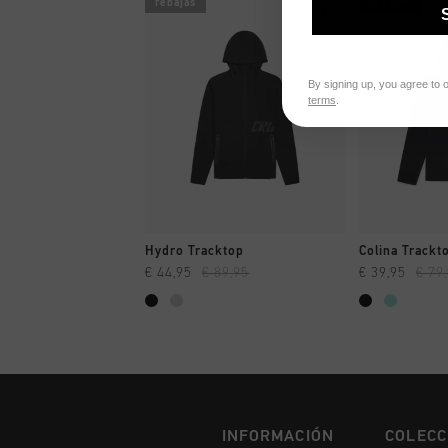
rebajas
rebajas
By signing up, you agree to 
terms
.
A COMPRAR YA
A CO
Hydro Tracktop
Colina Trackt
€ 44,95
€ 89,95
€ 39,95
€ 79
INFORMACIÓN
COLECC