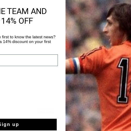
AÑADIR
HE TEAM AND
 14% OFF
Envío gratuito co
Entrega rápida e
 first to know the latest news?
Devoluciones fáci
 14% discount on your first
rebajas
rebajas
Sign up