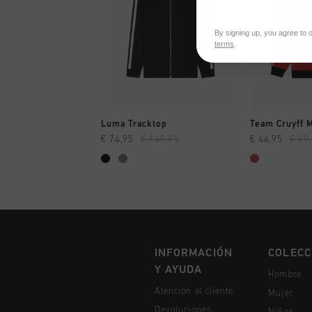
By signing up, you agree to 
terms
.
A COMPRAR YA
A CO
Luma Tracktop
Team Cruyff 
€ 74,95
€ 149,95
€ 44,95
€ 89
INFORMACIÓN
COLECC
Y AYUDA
Hombre
Atención al cliente
Mujer
Devoluciones