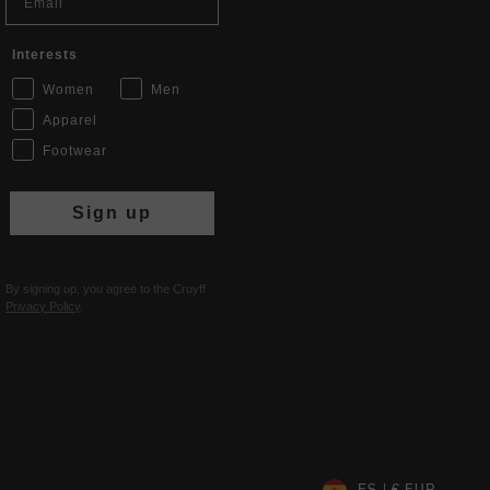
Interests
Women
Men
Apparel
Footwear
Sign up
By signing up, you agree to the Cruyff
Privacy Policy
.