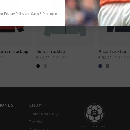
our
Privacy Policy
and
Sales & Promotion
MPRAR YA
A COMPRAR YA
A COMPR
Morroc Tracktop
Huron Tracktop
Miras Tracktop
,95
€ 44,95
€ 84,95
€ 54,95
€ 109,9
IONES
CRUYFF
Historia de Cruyff
Tiendas