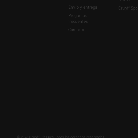
Niños
Envío y entrega
Cruyff Spo
Preguntas
frecuentes
Contacto
© 2026 Cruyff Classics Todos los derechos reservados