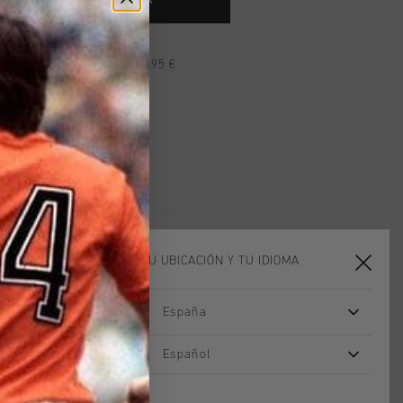
 AL CARRITO DE COMPRA
n pedidos superiores a 99,95 €
n todo el mundo
les en 14 días
ELIGE TU UBICACIÓN Y TU IDIOMA
España
rebajas
rebajas
Español