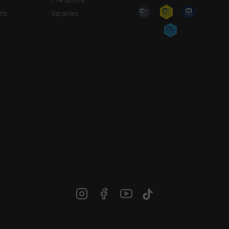
Franquicia
rts
Vacantes