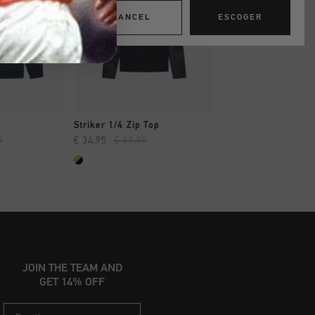
CANCEL
ESCOGER
AR YA
A COMPRAR YA
A COMPRAR
Striker 1/4 Zip Top
Luma Tracktop
5
€ 34,95
€ 69,95
€ 74,95
€ 149,95
JOIN THE TEAM AND
GET 14% OFF
Email