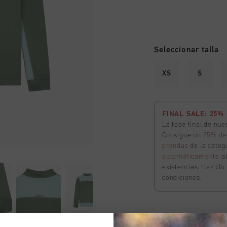
Seleccionar talla
XS
S
FINAL SALE: 25% d
La fase final de nu
Consigue un
25% de
prendas
de la catego
automáticamente
a
existencias. Haz cli
condiciones.