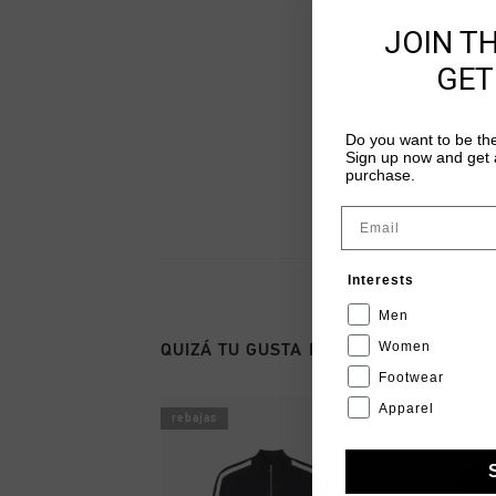
JOIN T
GET
Do you want to be the
Sign up now and get a
purchase.
Email
Interests
Men
Women
QUIZÁ TU GUSTA ESTO
Footwear
Apparel
rebajas