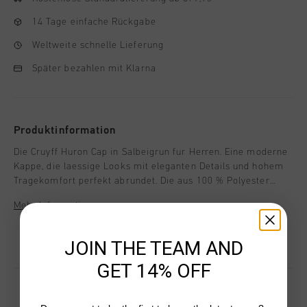
14 Tage einfache Rückgabe
Weltweite schnelle Lieferung
Später bezahlen mit Klarna
Produktinformation
Die Cruyff Huron Cap in Salbeigrun fur Herren. Eine moderne
Kappe, die laessige Looks mit eleganten Details und hohem
Tragekomfort perfekt abrundet. Die aus 100 % Polyester
gefertigte Kappe verfugt uber einen genaehten Schirm, einen
Mehr Informationen
Klettverschluss und perforierte Einsaetze am Hinterkopf fur
optimale Atmungsaktivitaet. Das Cruyff-Logo prangt als
schwarzer, C-foermiger Loewe auf der linken Seite des
JOIN THE TEAM AND
Kopfes.
GET 14% OFF