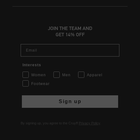
JOIN THE TEAM AND
GET 14% OFF
Email
Interests
Women
Men
Apparel
Footwear
Sign up
By signing up, you agree to the Cruyff
Privacy Policy
.