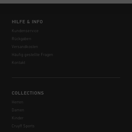
HILFE & INFO
Kundenservice
Rückgaben
Versandkosten
Häufig gestellte Fragen
Kontakt
COLLECTIONS
Herren
Damen
Kinder
Cruyff Sports