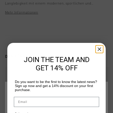
Langlebigkeit mit einem modernen, sportlichen und
luxurioesen Look vereint. Gefertigt aus 100 % Nylon, besticht
Mehr Informationen
er durch Paspeldetails, einen reflektierenden
Reissverschluss, doppelte Zipper-Puller und zwei seitliche
Getraenkehalter. Das Cruyff-Logo prangt als silberner C-
Loewe auf der linken Seite.
DAS KÖNNTE IHNEN AUCH GEFALLEN
JOIN THE TEAM AND
GET 14% OFF
Do you want to be the first to know the latest news?
Sign up now and get a 14% discount on your first
purchase.
WÄHLEN SIE IHREN STANDORT UND IHRE SPRACHE
Email
Deutschland