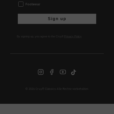
Footwear
Sign up
By signing up, you agree to the Cruyff
Privacy Policy
.
© 2026 Cruyff Classics Alle Rechte vorbehalten
DE | € EUR
Anmelden