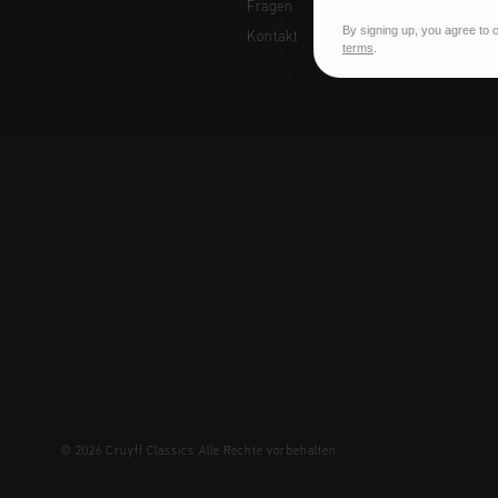
Fragen
By signing up, you agree to 
Kontakt
terms
.
© 2026 Cruyff Classics Alle Rechte vorbehalten