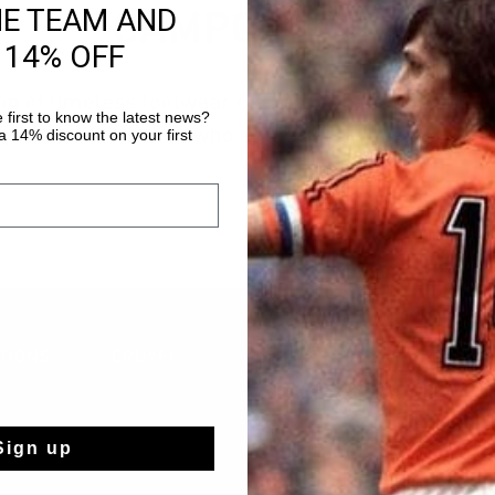
HE TEAM AND
CAMPO PACK
 14% OFF
on of timeless footwear classics, where style meet
 first to know the latest news?
ly made for women who appreciate elegance and 
 14% discount on your first
TIONS
CRUYFF
Über Cruyff
Store Info
Sign up
Franchise
rts
Stellenangebote