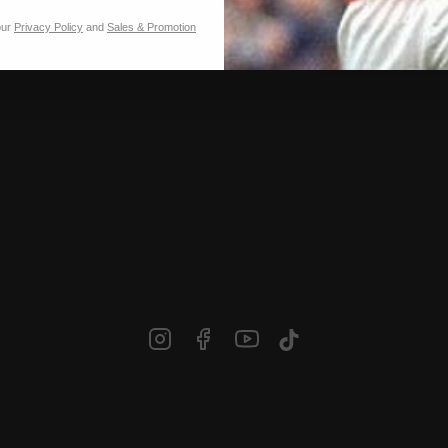
our
Privacy Policy
and
Sales & Promotion