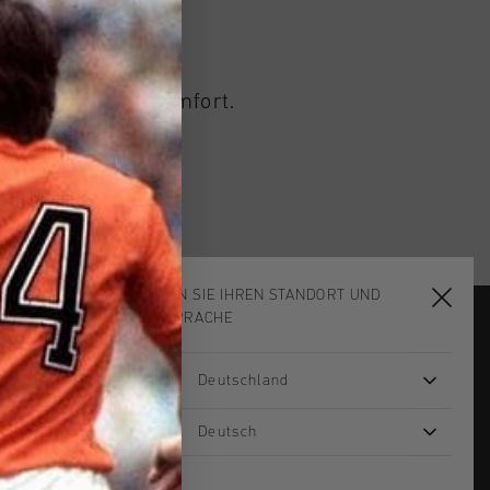
s tradition and comfort.
comfort.
WÄHLEN SIE IHREN STANDORT UND
IHRE SPRACHE
JOIN THE TEAM AND
Deutschland
GET 14% OFF
Deutsch
Email