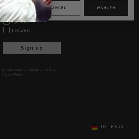
Interests
CANCEL
WÄHLEN
Women
Men
Apparel
Footwear
Sign up
By signing up, you agree to the Cruyff
Privacy Policy
.
DE | € EUR