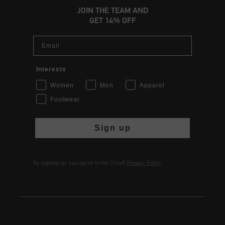
JOIN THE TEAM AND
GET 14% OFF
Email
Interests
Women
Men
Apparel
Footwear
Sign up
By signing up, you agree to the Cruyff
Privacy Policy
.