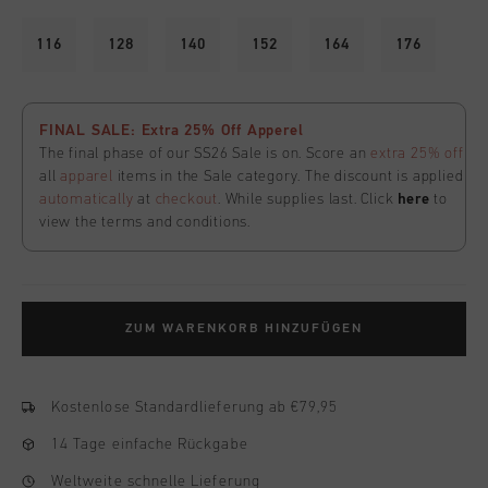
116
128
140
152
164
176
FINAL SALE: Extra 25% Off Apperel
The final phase of our SS26 Sale is on. Score an
extra 25% off
all
apparel
items in the Sale category. The discount is applied
automatically
at
checkout
. While supplies last. Click
here
to
view the terms and conditions.
ZUM WARENKORB HINZUFÜGEN
Kostenlose Standardlieferung ab €79,95
14 Tage einfache Rückgabe
Weltweite schnelle Lieferung