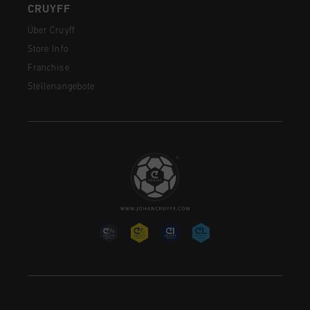
CRUYFF
Über Cruyff
Store Info
Franchise
Stellenangebote