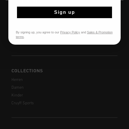
HILFE & INFO
Kundenservice
Sign up
Rückgaben
Versandkosten
By signing up, you agree to our
Privacy Policy
and
Sales & Promotion
Häufig gestellte Fragen
terms
.
Kontakt
COLLECTIONS
Herren
Damen
Kinder
Cruyff Sports