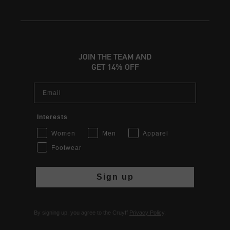
JOIN THE TEAM AND
GET 14% OFF
Email
Interests
Women
Men
Apparel
Footwear
Sign up
By signing up, you agree to the Cruyff
Privacy Policy
.