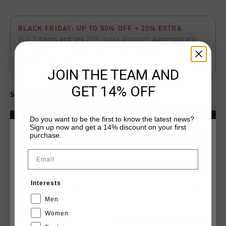
BLACK FRIDAY: UP TO 50% OFF + 20% EXTRA
Buy 3
items and get
20% extra discount
automatically
applied at the checkout. Score your favourite items
while stocks last.
JOIN THE TEAM AND
GET 14% OFF
Select size for availability
Do you want to be the first to know the latest news?
ADD
0
TO CART
Sign up now and get a 14% discount on your first
purchase.
WÄHLEN SIE IHREN STANDORT UND IHRE SPRACHE
Email
Kostenlose Standardlieferung ab €79,95
Deutschland
14 Tage einfache Rückgabe
Interests
Deutsch
Weltweite schnelle Lieferung
Men
Später bezahlen mit Klarna
Women