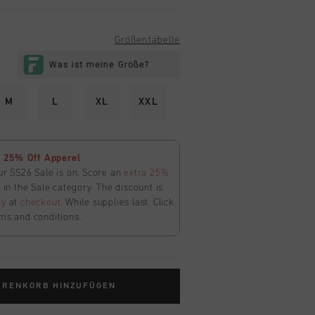
Größentabelle
M
L
XL
XXL
 25% Off Apperel
ur SS26 Sale is on. Score an
extra 25%
in the Sale category. The discount is
ly
at
checkout
. While supplies last. Click
ms and conditions.
ARENKORB HINZUFÜGEN