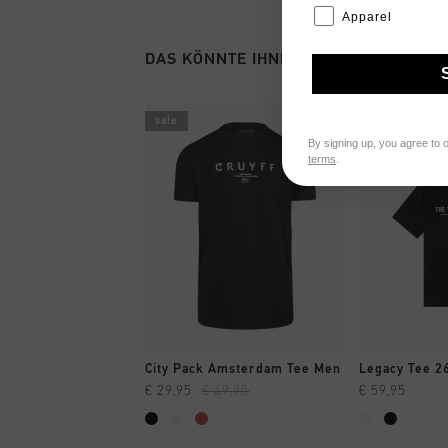
Apparel
DAS KÖNNTE IHNEN AUCH GEFALLEN
sale
neu
By signing up, you agree to 
terms
.
SCHNELL EINKAUFEN
SCHNELL
City Pack Amsterdam Tee Men
Legacy Tee 2
€ 29,95
€ 49,95
€ 59,95