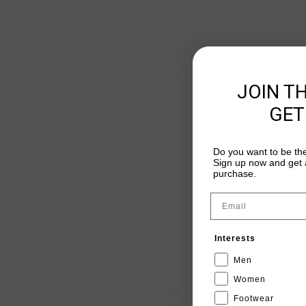
JOIN T
GET
Do you want to be the
Sign up now and get a
purchase.
Email
Interests
Men
Women
Footwear