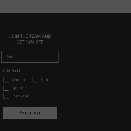
JOIN THE TEAM AND
GET 14% OFF
Email
Interests
Women
Men
Apparel
Footwear
Sign up