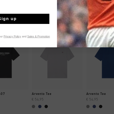
Sign up
neu
neu
our
Privacy Policy
and
Sales & Promotion
 EINKAUFEN
SCHNELL EINKAUFEN
SCHNELL E
607
Arvento Tee
Arvento Tee
€ 54,95
€ 54,95