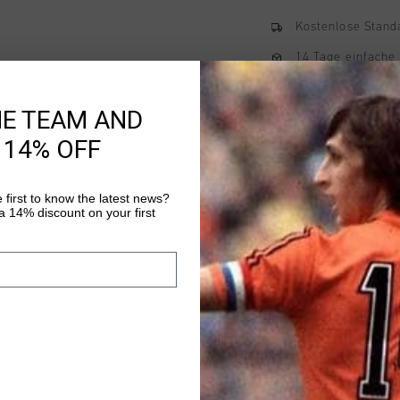
Kostenlose Stand
14 Tage einfache
Weltweite schnell
HE TEAM AND
Später bezahlen 
 14% OFF
 first to know the latest news?
Produktinformatio
 14% discount on your first
Das Cruyff Lavado T-S
Ein modernes T-Shirt
Silhouette fur einen 
Baumwolle gefertigte
Mehr Informationen
Halbmond-Ausschnitt 
schoene Form. Der we
ganztaegigen Tragekom
auf der linken Brust 
Kettenstichstickerei 