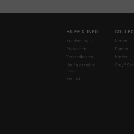
HILFE & INFO
COLLEC
Kundenservice
Herren
Rückgaben
Damen
Versandkosten
Kinder
Häufig gestellte
Cruyff Spo
Fragen
Kontakt