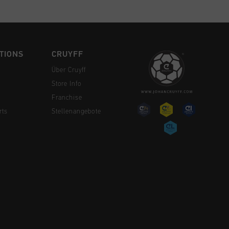
TIONS
CRUYFF
Über Cruyff
Store Info
Franchise
rts
Stellenangebote