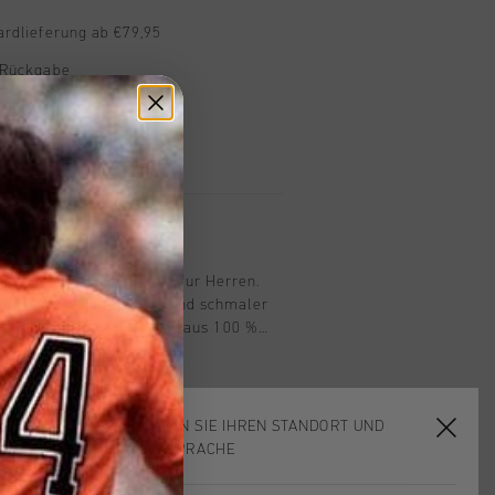
ardlieferung ab €79,95
 Rückgabe
e Lieferung
mit Klarna
n
hirt in Mockingbird Grey fur Herren.
 mit lockerer Passform und schmaler
laessigen Alltagslook. Das aus 100 %
 T-Shirt hat einen sechseckigen
fur zusaetzlichen Komfort und eine
iche Baumwollstoff sorgt fur
fort. Das Cruyff-Logo ist in Weiss
WÄHLEN SIE IHREN STANDORT UND
aufgedruckt und mit
IHRE SPRACHE
mittig auf dem Rucken angebracht.