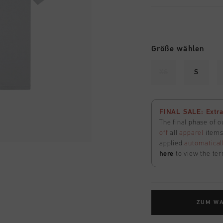
Größe wählen
XS
S
FINAL SALE: Extra
The final phase of o
off
all
apparel
items 
applied
automatical
here
to view the ter
ZUM W