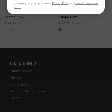
By signing up, you agree to our
Privacy Policy
and
Sales & Promotion
terms
.
Campo Low
Campo Low
€ 39,95
€ 79,95
€ 39,95
€ 79,95
HILFE & INFO
Kundenservice
Rückgaben
Versandkosten
Häufig gestellte Fragen
Kontakt