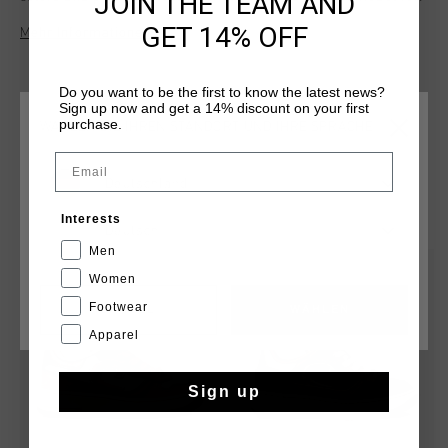
JOIN THE TEAM AND
girls, perfect for staying on-trend this season.With a
GET 14% OFF
Mehr Informationen
distinctive C Cruyff logo that gives the design a unique
character. Style details: - Flat Nylon laces - Removable
cushioned insole - Insock with extra comfort and cushioning.
Do you want to be the first to know the latest news?
Sign up now and get a 14% discount on your first
purchase.
WÄHLEN SIE IHREN STANDORT UND IHRE SPRACHE
Email
Deutschland
DAS KÖNNTE IHNEN AUCH GEFALLEN
Interests
Deutsch
Men
sale
sale
Women
Footwear
CANCEL
WÄHLEN
Apparel
Sign up