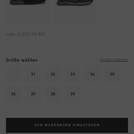
code:
CJ253110-900
Größe wählen
Größentabelle
30
31
32
33
34
35
36
37
38
39
ZUM WARENKORB HINZUFÜGEN