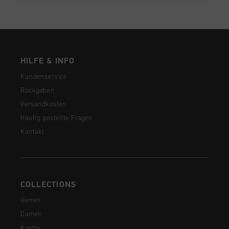
HILFE & INFO
Kundenservice
Rückgaben
Versandkosten
Häufig gestellte Fragen
Kontakt
COLLECTIONS
Herren
Damen
Kinder