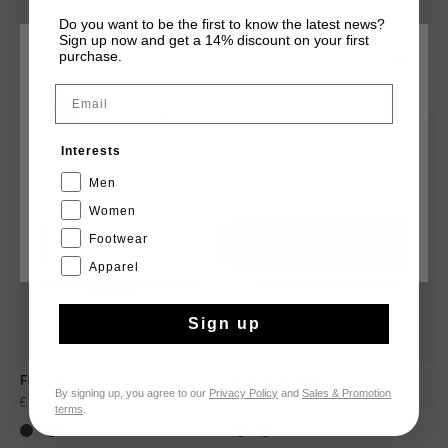
Branding - Herausnehmbare, gepolsterte Innensohle.
Do you want to be the first to know the latest news?
Sign up now and get a 14% discount on your first
purchase.
WÄHLEN SIE IHREN STANDORT UND IHRE SPRACHE
DAS KÖNNTE IHNEN AUCH GEFALLEN
Email
Deutschland
Interests
Deutsch
Men
Women
Footwear
CANCEL
WÄHLEN
Apparel
Sign up
Fearia
Fearia Futura
By signing up, you agree to our
Privacy Policy
and
Sales & Promotion
€ 104,95
€ 99,95
terms
.