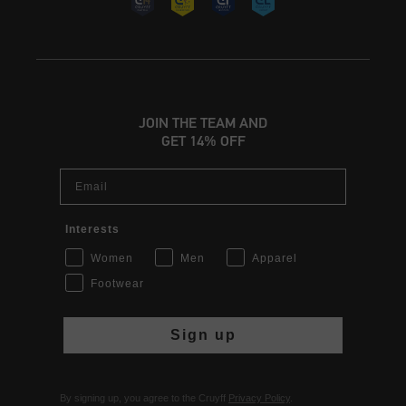
JOIN THE TEAM AND
GET 14% OFF
Email
Interests
Women
Men
Apparel
Footwear
Sign up
By signing up, you agree to the Cruyff
Privacy Policy
.